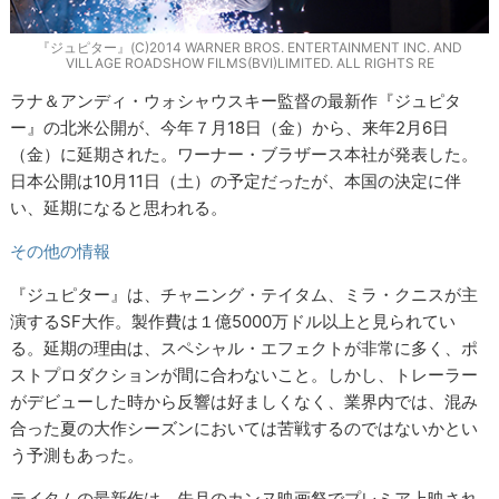
『ジュピター』(C)2014 WARNER BROS. ENTERTAINMENT INC. AND
VILLAGE ROADSHOW FILMS(BVI)LIMITED. ALL RIGHTS RE
ラナ＆アンディ・ウォシャウスキー監督の最新作『ジュピタ
ー』の北米公開が、今年７月18日（金）から、来年2月6日
（金）に延期された。ワーナー・ブラザース本社が発表した。
日本公開は10月11日（土）の予定だったが、本国の決定に伴
い、延期になると思われる。
その他の情報
『ジュピター』は、チャニング・テイタム、ミラ・クニスが主
演するSF大作。製作費は１億5000万ドル以上と見られてい
る。延期の理由は、スペシャル・エフェクトが非常に多く、ポ
ストプロダクションが間に合わないこと。しかし、トレーラー
がデビューした時から反響は好ましくなく、業界内では、混み
合った夏の大作シーズンにおいては苦戦するのではないかとい
う予測もあった。
テイタムの最新作は、先月のカンヌ映画祭でプレミア上映され