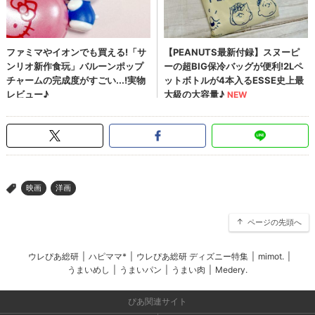
映画
洋画
>
ページの先頭へ
ウレぴあ総研
|
ハピママ*
|
ウレぴあ総研 ディズニー特集
|
mimot.
|
うまいめし
|
うまいパン
|
うまい肉
|
Medery.
ぴあ関連サイト