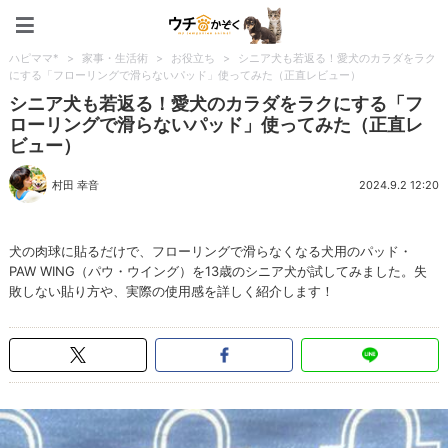
ペット特集：ウチのかぞく
ハピママ*
>
家事・生活術
>
お役立ち
>
シニア犬も若返る！愛犬のカラダをラク
にする「フローリングで滑らないパッド」使ってみた（正直レビュー）
シニア犬も若返る！愛犬のカラダをラクにする「フ
ローリングで滑らないパッド」使ってみた（正直レ
ビュー）
村田 幸音
2024.9.2 12:20
犬の肉球に貼るだけで、フローリングで滑らなくなる犬用のパッド・
PAW WING（パウ・ウイング）を13歳のシニア犬が試してみました。失
敗しない貼り方や、実際の使用感を詳しく紹介します！