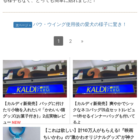
る様子もなく、とっても簡単に貼れました！
パウ・ウイング使用後の愛犬の様子に驚き！
次ページ
1
2
»