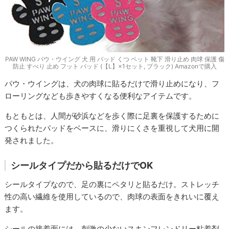
PAW WING パウ・ウイング 犬 用 パッド くつ ペット 靴下 滑り止め 肉球 保護 傷
防止 すべり 止め フット パッド (【L】×1セット, ブラック) Amazonで購入
パウ・ウイングは、犬の肉球に貼るだけで滑り止めになり、フ
ローリングなども歩きやすくなる便利なアイテムです。
もともとは、人間が砂浜などを歩く際に足裏を保護するために
つくられたパッドをベースに、滑りにくさを重視して犬用に開
発されました。
シールタイプだから貼るだけでOK
シールタイプなので、足の裏にペタリと貼るだけ。ストレッチ
性の高い繊維を使用しているので、肉球の表面をきれいに覆え
ます。
シールの接着面には、刺激の少ないスキンフレンドリー粘着剤