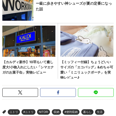
ニトリ
#ニトリ
NITORI
収納
#便利収納
暮らし
生活
>