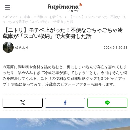
ハピママ*
ハピママ*
>
家事・生活術
>
お役立ち
>
【ニトリ】モチベ上がった！不便なごち
ゃごちゃ冷蔵庫が「スゴい収納」で大変身した話
【ニトリ】モチベ上がった！不便なごちゃごちゃ冷
蔵庫が「スゴい収納」で大変身した話
伏見 みう
2024.9.8 20:25
冷蔵庫に調味料や食材を詰め込むと、奥にしまい込んで存在を忘れてしま
ったり、詰め込みすぎて冷蔵効率が落ちてしまうことも。今回はそんな悩
みを解決してくれる、ニトリの便利な冷蔵庫収納グッズを3つピックアッ
プ！ 実際に使ってみて、冷蔵庫のビフォーアフターも紹介します。