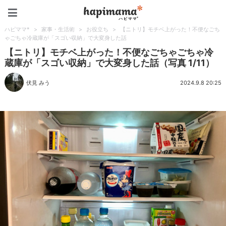
ハピママ*
ハピママ*
>
家事・生活術
>
お役立ち
>
【ニトリ】モチベ上がった！不便なごち
ゃごちゃ冷蔵庫が「スゴい収納」で大変身した話
【ニトリ】モチベ上がった！不便なごちゃごちゃ冷
蔵庫が「スゴい収納」で大変身した話（写真 1/11）
伏見 みう
2024.9.8 20:25