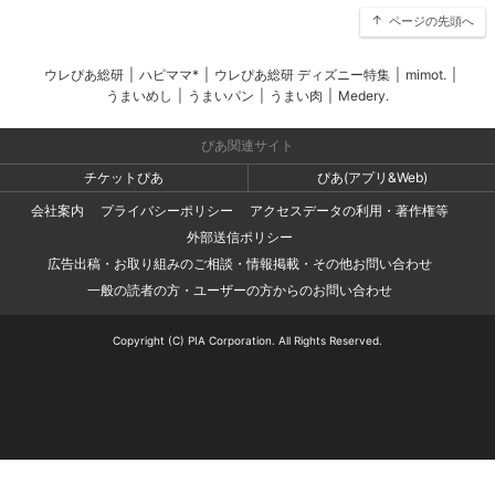
ページの先頭へ
ウレぴあ総研
|
ハピママ*
|
ウレぴあ総研 ディズニー特集
|
mimot.
|
うまいめし
|
うまいパン
|
うまい肉
|
Medery.
ぴあ関連サイト
チケットぴあ
ぴあ(アプリ&Web)
会社案内
プライバシーポリシー
アクセスデータの利用・著作権等
外部送信ポリシー
広告出稿・お取り組みのご相談・情報掲載・その他お問い合わせ
一般の読者の方・ユーザーの方からのお問い合わせ
Copyright (C) PIA Corporation. All Rights Reserved.