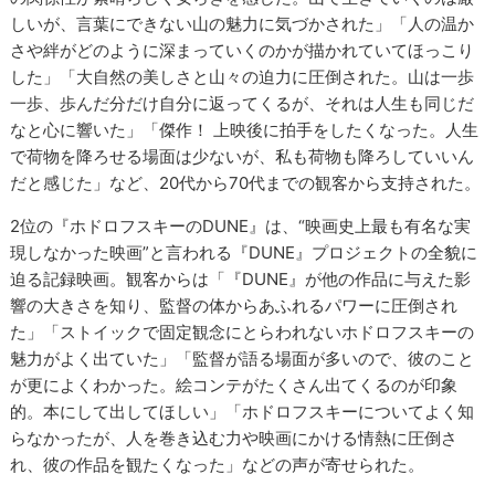
しいが、言葉にできない山の魅力に気づかされた」「人の温か
さや絆がどのように深まっていくのかが描かれていてほっこり
した」「大自然の美しさと山々の迫力に圧倒された。山は一歩
一歩、歩んだ分だけ自分に返ってくるが、それは人生も同じだ
なと心に響いた」「傑作！ 上映後に拍手をしたくなった。人生
で荷物を降ろせる場面は少ないが、私も荷物も降ろしていいん
だと感じた」など、20代から70代までの観客から支持された。
2位の『ホドロフスキーのDUNE』は、“映画史上最も有名な実
現しなかった映画”と言われる『DUNE』プロジェクトの全貌に
迫る記録映画。観客からは「『DUNE』が他の作品に与えた影
響の大きさを知り、監督の体からあふれるパワーに圧倒され
た」「ストイックで固定観念にとらわれないホドロフスキーの
魅力がよく出ていた」「監督が語る場面が多いので、彼のこと
が更によくわかった。絵コンテがたくさん出てくるのが印象
的。本にして出してほしい」「ホドロフスキーについてよく知
らなかったが、人を巻き込む力や映画にかける情熱に圧倒さ
れ、彼の作品を観たくなった」などの声が寄せられた。