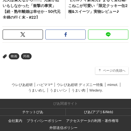
映画
邦画
>
ページの先頭へ
ウレぴあ総研
|
ハピママ*
|
ウレぴあ総研 ディズニー特集
|
mimot.
|
うまいめし
|
うまいパン
|
うまい肉
|
Medery.
ぴあ関連サイト
チケットぴあ
ぴあ(アプリ&Web)
会社案内
プライバシーポリシー
アクセスデータの利用・著作権等
外部送信ポリシー