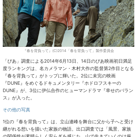
『春を背負って』(C)2014「春を背負って」製作委員会
「ぴあ」調査による2014年6月13日、14日のぴあ映画初日満足
度ランキングは、名カメラマン・木村大作の監督第2作目となる
『春を背負って』がトップに輝いた。2位に未完の映画
『DUNE』をめぐるドキュメンタリー『ホドロフスキーの
DUNE』が、3位に伊仏合作のヒューマンドラマ『幸せのバラン
ス』が入った。
その他の写真
1位の『春を背負って』は、立山連峰を舞台に父から子へと受け
継がれる想いを描いた家族の物語。出口調査では「風景、家族
の関係性が素晴らしく安らぎを感じた。山で生きていくのは厳