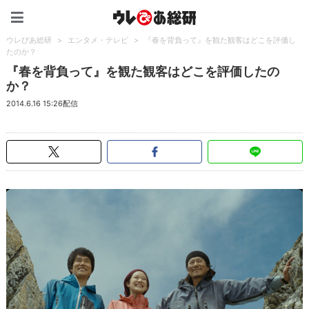
ウレぴあ総研（うれぴあ）
ウレぴあ総研
>
エンタメ・テレビ
>
『春を背負って』を観た観客はどこを評価し
たのか？
『春を背負って』を観た観客はどこを評価したの
か？
2014.6.16 15:26配信