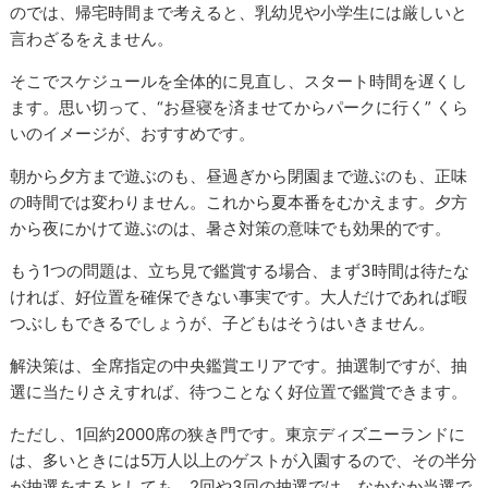
のでは、帰宅時間まで考えると、乳幼児や小学生には厳しいと
言わざるをえません。
そこでスケジュールを全体的に見直し、スタート時間を遅くし
ます。思い切って、“お昼寝を済ませてからパークに行く” くら
いのイメージが、おすすめです。
朝から夕方まで遊ぶのも、昼過ぎから閉園まで遊ぶのも、正味
の時間では変わりません。これから夏本番をむかえます。夕方
から夜にかけて遊ぶのは、暑さ対策の意味でも効果的です。
もう1つの問題は、立ち見で鑑賞する場合、まず3時間は待たな
ければ、好位置を確保できない事実です。大人だけであれば暇
つぶしもできるでしょうが、子どもはそうはいきません。
解決策は、全席指定の中央鑑賞エリアです。抽選制ですが、抽
選に当たりさえすれば、待つことなく好位置で鑑賞できます。
ただし、1回約2000席の狭き門です。東京ディズニーランドに
は、多いときには5万人以上のゲストが入園するので、その半分
が抽選をするとしても、2回や3回の抽選では、なかなか当選で