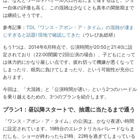
は、なんとワールドバザール入口付近にまで達するほど。ショ
ー自体の評価も高く、この混雑は少なくとも真冬の閑散期まで
は継続しそうです。
参考記事：
TDL『ワンス・アポン・ア・タイム』の混雑が凄ま
じすぎると話題! 現地で確認してきた
（ウレぴあ総研）
もう1つは、2014年6月時点で、公演時間が20:50と21:40に設
定されており（22:00閉園で2回公演の場合）、子どもにとって
は体力的にかなり厳しい点です。疲れ切って機嫌が悪くなって
しまったり、眠気に負けてしまったり、という可能性が充分に
あります。
今回は、「大混雑」と「公演時間が遅い」という2つのハードル
を乗り越えるための、3つのプランを紹介します。
プラン1：昼以降スタートで、抽選に当たるまで通う
「ワンス・アポン・ア・タイム」の公演は、かなり夜遅い時間
に設定されています。19時台のエレクトリカルパレードならま
だしも、ショーが終わったら21時、22時を過ぎてしまっている