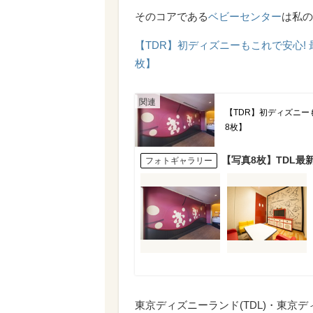
そのコアである
ベビーセンター
は私の
【TDR】初ディズニーもこれで安心!
枚】
【TDR】初ディズニー
8枚】
【写真8枚】TDL
フォトギャラリー
東京ディズニーランド(TDL)・東京デ