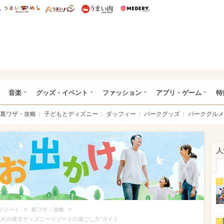
総研 ディズニー特集
mimot.
うまいめし
うまいパン
うまい肉
Medery.
ズニー特集 -ウレぴあ総研
音楽
グッズ・イベント
ファッション
アプリ・ゲーム
特
裏ワザ・攻略
子どもとディズニー
ダッフィー
パークグッズ
パークグルメ
人
1
>
>
リゾート
裏ワザ・攻略
連れの東京ディズニーリゾートの過ごし方”ガイド
2