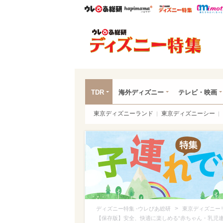
ウレぴあ総研
ハピママ*
ウレぴあ
ディ
TDR
海外ディズニー
テレビ・映画
東京ディズニーランド
東京ディズニーシー
>
ディズニー特集 -ウレぴあ総研
東京ディズニー
【保存版】安全、快適に楽しめる“赤ちゃん・乳児