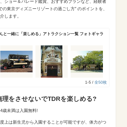
、ショー＆パレード鑑賞、おすすめプランなど、経験者
での東京ディズニーリゾートの過ごし方” のポイントを、
介します。
ゃんと一緒に「楽しめる」アトラクション一覧 フォトギャラ
1-5 /
全50枚
理をさせないでTDRを楽しめる?
4歳未満は入園無料!
度上は新生児から入園することが可能ですが、体力がつ