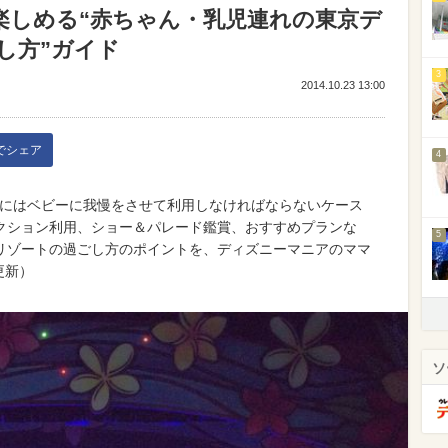
楽しめる“赤ちゃん・乳児連れの東京デ
し方”ガイド
3
2014.10.23 13:00
kでシェア
4
際にはベビーに我慢をさせて利用しなければならないケース
クション利用、ショー＆パレード鑑賞、おすすめプランな
5
リゾートの過ごし方のポイントを、ディズニーマニアのママ
更新）
ソ