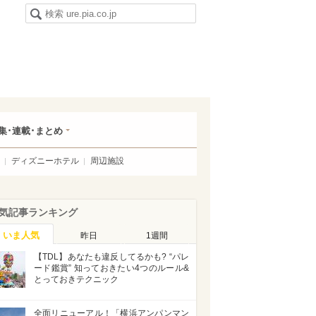
集･連載･まとめ
ディズニーホテル
周辺施設
気記事ランキング
いま人気
昨日
1週間
【TDL】あなたも違反してるかも? “パレ
ード鑑賞” 知っておきたい4つのルール&
とっておきテクニック
全面リニューアル！「横浜アンパンマン