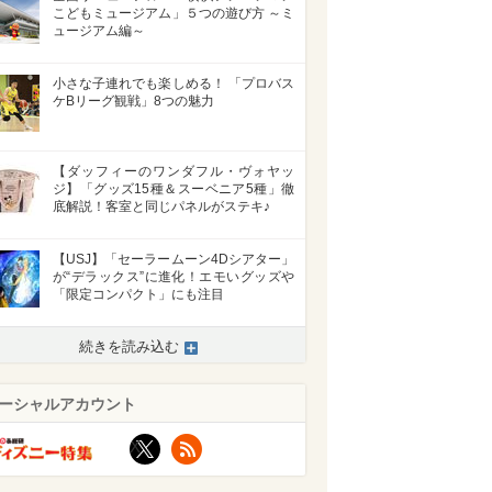
こどもミュージアム」５つの遊び方 ～ミ
ュージアム編～
小さな子連れでも楽しめる！ 「プロバス
ケBリーグ観戦」8つの魅力
【ダッフィーのワンダフル・ヴォヤッ
ジ】「グッズ15種＆スーベニア5種」徹
底解説！客室と同じパネルがステキ♪
【USJ】「セーラームーン4Dシアター」
が“デラックス”に進化！エモいグッズや
「限定コンパクト」にも注目
続きを読み込む
ーシャルアカウント
X
RSS