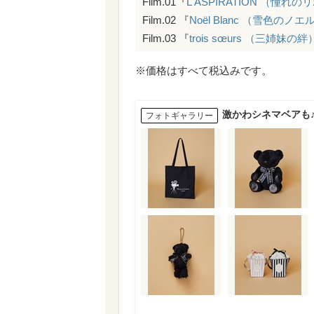
Film.01『
L'ASPIRATION （憧れ
Film.02 『
Noël Blanc （雪色のノエ
Film.03 『
trois sœurs （三姉妹の絆
※価格はすべて税込みです。
激かわシネマベアも♪【M
フォトギャラリー