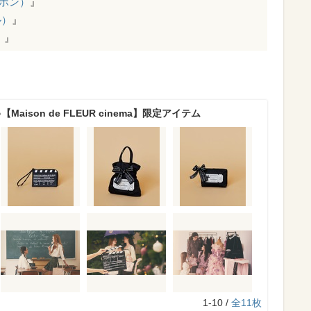
のリボン）
』
ル）
』
）
』
aison de FLEUR cinema】限定アイテム
1-10 /
全11枚