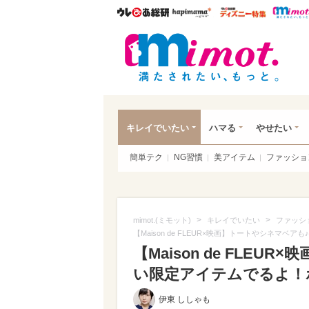
ウレぴあ総研
ハピママ*
ウレぴあ
mim
キレイでいたい
ハマる
やせたい
簡単テク
NG習慣
美アイテム
ファッショ
>
>
mimot.(ミモット)
キレイでいたい
ファッシ
【Maison de FLEUR×映画】トートやシネ
【Maison de FLE
い限定アイテムでるよ！
伊東 ししゃも