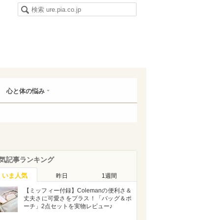
心と体の悩み
気記事ランキング
いま人気
昨日
1週間
【ミッフィー付録】Colemanの便利さ＆
丈夫さに可愛さをプラス！「バッグ＆ポ
ーチ」2点セットを実物レビュー♪