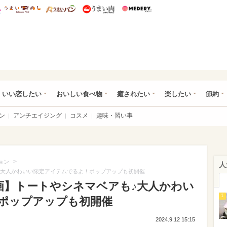
総研 ディズニー特集
mimot.
うまいめし
うまいパン
うまい肉
Medery.
ot.(ミモット)
いい恋したい
おいしい食べ物
癒されたい
楽したい
節約
ン
アンチエイジング
コスメ
趣味・習い事
>
ョン
人
マベアも♪大人かわいい限定アイテムでるよ！ポップアップも初開催
UR×映画】トートやシネマベアも♪大人かわい
1
ポップアップも初開催
2024.9.12 15:15