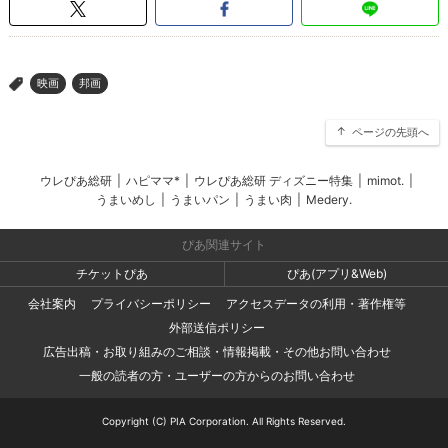
映画
邦画
>
ページの先頭へ
ウレぴあ総研
|
ハピママ*
|
ウレぴあ総研 ディズニー特集
|
mimot.
|
うまいめし
|
うまいパン
|
うまい肉
|
Medery.
ぴあ関連サイト
チケットぴあ
ぴあ(アプリ&Web)
会社案内
プライバシーポリシー
アクセスデータの利用・著作権等
外部送信ポリシー
広告出稿・お取り組みのご相談・情報掲載・その他お問い合わせ
一般の読者の方・ユーザーの方からのお問い合わせ
Copyright (C) PIA Corporation. All Rights Reserved.