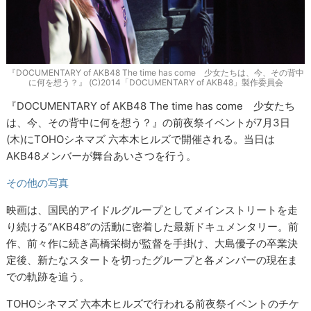
『DOCUMENTARY of AKB48 The time has come 少女たちは、今、その背中
に何を想う？』 (C)2014「DOCUMENTARY of AKB48」製作委員会
『DOCUMENTARY of AKB48 The time has come 少女たち
は、今、その背中に何を想う？』の前夜祭イベントが7月3日
(木)にTOHOシネマズ 六本木ヒルズで開催される。当日は
AKB48メンバーが舞台あいさつを行う。
その他の写真
映画は、国民的アイドルグループとしてメインストリートを走
り続ける“AKB48”の活動に密着した最新ドキュメンタリー。前
作、前々作に続き高橋栄樹が監督を手掛け、大島優子の卒業決
定後、新たなスタートを切ったグループと各メンバーの現在ま
での軌跡を追う。
TOHOシネマズ 六本木ヒルズで行われる前夜祭イベントのチケ