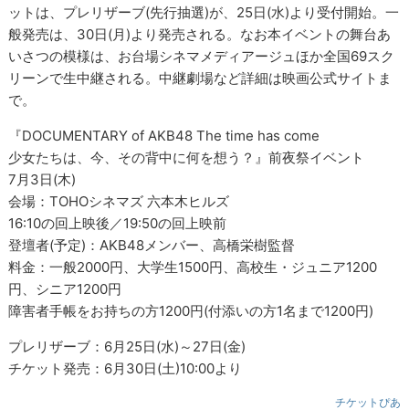
ットは、プレリザーブ(先行抽選)が、25日(水)より受付開始。一
般発売は、30日(月)より発売される。なお本イベントの舞台あ
いさつの模様は、お台場シネマメディアージュほか全国69スク
リーンで生中継される。中継劇場など詳細は映画公式サイトま
で。
『DOCUMENTARY of AKB48 The time has come
少女たちは、今、その背中に何を想う？』前夜祭イベント
7月3日(木)
会場：TOHOシネマズ 六本木ヒルズ
16:10の回上映後／19:50の回上映前
登壇者(予定)：AKB48メンバー、高橋栄樹監督
料金：一般2000円、大学生1500円、高校生・ジュニア1200
円、シニア1200円
障害者手帳をお持ちの方1200円(付添いの方1名まで1200円)
プレリザーブ：6月25日(水)～27日(金)
チケット発売：6月30日(土)10:00より
チケットぴあ