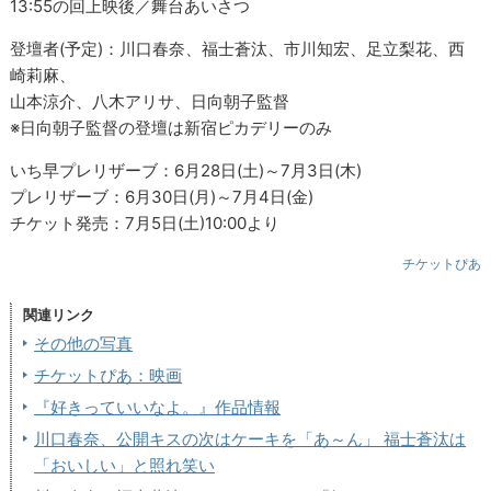
13:55の回上映後／舞台あいさつ
登壇者(予定)：川口春奈、福士蒼汰、市川知宏、足立梨花、西
崎莉麻、
山本涼介、八木アリサ、日向朝子監督
※日向朝子監督の登壇は新宿ピカデリーのみ
いち早プレリザーブ：6月28日(土)～7月3日(木)
プレリザーブ：6月30日(月)～7月4日(金)
チケット発売：7月5日(土)10:00より
チケットぴあ
関連リンク
その他の写真
チケットぴあ：映画
『好きっていいなよ。』作品情報
川口春奈、公開キスの次はケーキを「あ～ん」 福士蒼汰は
「おいしい」と照れ笑い