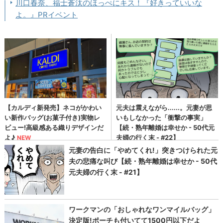
川口春奈、福士蒼汰のほっぺにキス！『好きっていいな
よ。』PRイベント