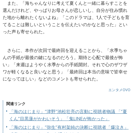
また、「海ちゃんなりに考えて夏くんと一緒に暮らすことを
選んだけれど、やっぱりお母さんが恋しいし、自分が住み慣れ
た地から離れたくないよね」「このドラマは、1人で子どもを育
てることは難しいということを伝えたいのかなと思った」とい
った声も寄せられた。
さらに、本作が次回で最終回を迎えることから、「水季ちゃ
んの手紙が最後の鍵になるのだろう。期待と心配で最後が怖
い」「来週はようやく水季からの手紙開封。それで心のザワザ
ワが軽くなると良いなと思う」「最終回は本当の意味で皆幸せ
になってほしい」などのコメントも寄せられた。
エンタメOVO
関連リンク
「海のはじまり」“津野”池松壮亮の言動に視聴者物議 「“夏
くん”目黒蓮がかわいそう」「鬼LINEが怖かった」
「海のはじまり」“弥生”有村架純の決断に視聴者「爆泣き」