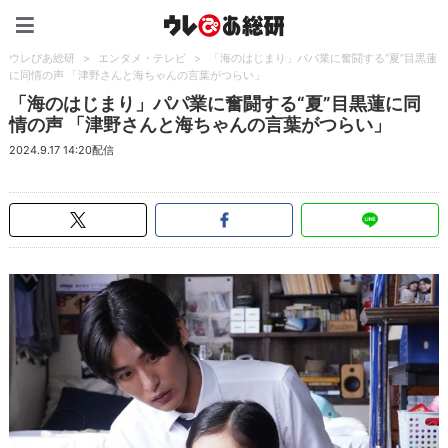
ウレぴあ総研（うれぴあ）
ウレぴあ総研
>
エンタメ・テレビ
>
「海のはじまり」パパ業に奮闘する“夏”目黒蓮
に同情の声 「津野さんと海ちゃんの言葉がつらい」
「海のはじまり」パパ業に奮闘する“夏”目黒蓮に同
情の声 「津野さんと海ちゃんの言葉がつらい」
2024.9.17 14:20配信