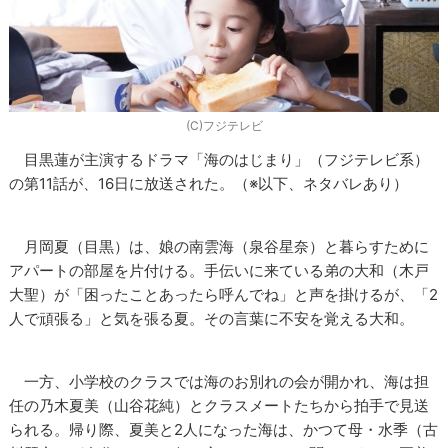
(C)フジテレビ
目黒蓮が主演するドラマ「海のはじまり」（フジテレビ系）
の第11話が、16日に放送された。（※以下、ネタバレあり）
月岡夏（目黒）は、娘の南雲海（泉谷星奈）と暮らすために
アパートの部屋を片付ける。手伝いに来ている弟の大和（木戸
大聖）が「困ったことあったら呼んでね」と声を掛けるが、「2
人で頑張る」と気を張る夏。その言葉に不安を覚える大和。
一方、小学校のクラスでは海のお別れの会が開かれ、海は担
任の乃木夏美（山谷花純）とクラスメートたちから拍手で見送
られる。帰り際、夏美と2人になった海は、かつて母・水季（古