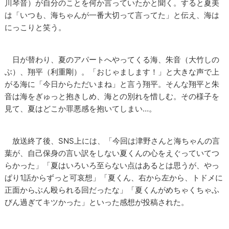
川琴音）が自分のことを何か言っていたかと聞く。すると夏美
は「いつも、海ちゃんが一番大切って言ってた」と伝え、海は
にっこりと笑う。
日が替わり、夏のアパートへやってくる海、朱音（大竹しの
ぶ）、翔平（利重剛）。「おじゃまします！」と大きな声で上
がる海に「今日からただいまね」と言う翔平。そんな翔平と朱
音は海をぎゅっと抱きしめ、海との別れを惜しむ。その様子を
見て、夏はどこか罪悪感を抱いてしまい…。
放送終了後、SNS上には、「今回は津野さんと海ちゃんの言
葉が、自己保身の言い訳をしない夏くんの心をえぐっていてつ
らかった」「夏はいろいろ至らない点はあるとは思うが、やっ
ぱり1話からずっと可哀想」「夏くん、右から左から、トドメに
正面からぶん殴られる回だったな」「夏くんがめちゃくちゃふ
びん過ぎてキツかった」といった感想が投稿された。