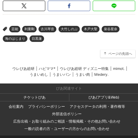
芸能
利重剛
古川琴音
大竹しのぶ
木戸大聖
泉谷星奈
>
海のはじまり
目黒蓮
ページの先頭へ
ウレぴあ総研
|
ハピママ*
|
ウレぴあ総研 ディズニー特集
|
mimot.
|
うまいめし
|
うまいパン
|
うまい肉
|
Medery.
ぴあ関連サイト
チケットぴあ
ぴあ(アプリ&Web)
会社案内
プライバシーポリシー
アクセスデータの利用・著作権等
外部送信ポリシー
広告出稿・お取り組みのご相談・情報掲載・その他お問い合わせ
一般の読者の方・ユーザーの方からのお問い合わせ