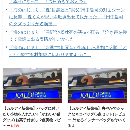
「幸せになって」「つら過ぎておえつ」
「海のはじまり」“夏”目黒蓮と“実父”田中哲司の対面シーン
に反響 「夏くんが思いを吐き出せて良かった」「田中哲司
のクズっぷりが名演技」
「海のはじまり」“津野”池松壮亮の演技が圧巻 「泣き声を抑
えて電話に出る表情がすごかった」
「海のはじまり」“水季”古川琴音が出産した理由に反響 「ど
うか“弥生”有村架純に伝わりますように」