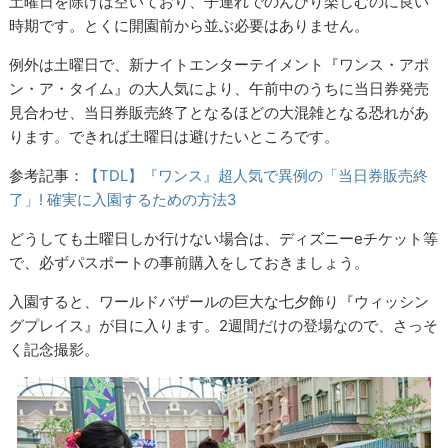
土曜日を除けば空いており、子連れでのんびり楽しむのに良い
時期です。とくに開園前から並ぶ必要はありません。
例外は土曜日で、新ナイトエンターテイメント『ワンス・アポ
ン・ア・タイム』の大人気により、午前中のうちに当日券発売
見合わせ、当日券販売終了となるほどの大混雑となる恐れがあ
ります。できれば土曜日は避けたいところです。
参考記事：
【TDL】『ワンス』超人気で異例の「当日券販売終
了」! 確実に入園するための方法3
どうしても土曜日しか行けない場合は、ディズニーeチケット等
で、必ずパスポートの事前購入をしておきましょう。
入園すると、ワールドバザールの巨大な七夕飾り『ウィッシン
グプレイス』が目に入ります。2週間だけの登場なので、さっそ
く記念撮影。