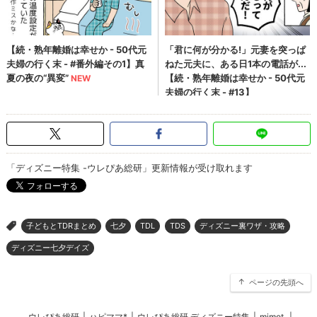
「ディズニー特集 -ウレぴあ総研」更新情報が受け取れます
子どもとTDRまとめ
七夕
TDL
TDS
ディズニー裏ワザ・攻略
>
ディズニー七夕デイズ
ページの先頭へ
ウレぴあ総研
|
ハピママ*
|
ウレぴあ総研 ディズニー特集
|
mimot.
|