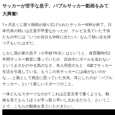
サッカーが苦手な息子、バブルサッカー動画をみて
大興奮!
1ヶ月近くに渡り熱戦が繰り広げられたサッカーW杯が終了。日
本代表の戦いは正直不甲斐なかったが、テレビを見ていた子供
たちの中には「いつか自分もW杯に出たい!」なんて熱い志を持
つ子もいたはずだ。
しかし我が家の息子（小学校1年生）はというと、保育園時代2
年間サッカー教室に通っていたが、試合中にボールを追わない
というまさかのやる気のなさ。本人同意のもと、6歳でサッカー
生活を引退している。もうこの先サッカーには縁がないのか
な……と親として残念に思っていた矢先、耳にしたのが「バブル
サッカー」という新しいスポーツのこと。
一体どんなスポーツなのか? これは正直文章で書くよりも、動
画を見てもらうほうが手っ取り早いし伝わるだろう。というこ
とで、こちらの動画を見ていただきたい。