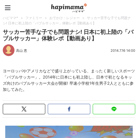
ハピママ*
ハピママ*
>
ファミリー
>
おでかけ・レジャー
>
サッカー苦手な子でも問題ナ
シ! 日本に初上陸の「バブルサッカー」体験レポ【動画あり】
サッカー苦手な子でも問題ナシ! 日本に初上陸の「バ
ブルサッカー」体験レポ【動画あり】
高山 恵
2014.7.16 14:00
ヨーロッパやアメリカなどで盛り上がっている、まったく新しいスポーツ
「バブルサッカー」。2014年に日本にも初上陸し、日本で初となるキッ
ズ向けのバブルサッカー大会が開催! 早速小学校1年生男子2人とともに参
加してみた。