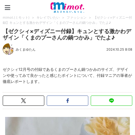
mimot.(ミモット)
mimot.(ミモット)
>
キレイでいたい
>
ファッション
>
【ゼクシィ×ディズニー付
録】キュンとする激かわデザイン「くまのプーさんの鍋つかみ」でたよ♪
【ゼクシィ×ディズニー付録】キュンとする激かわデ
ザイン「くまのプーさんの鍋つかみ」でたよ♪
みくまゆたん
2024.10.25 8:08
ゼクシィ12月号の付録であるくまのプーさん鍋つかみのサイズ、デザイ
ンや使ってみて良かったと感じたポイントについて、付録マニアの筆者が
徹底レポートします。