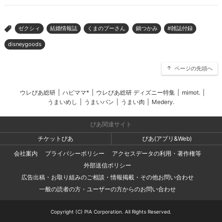
ゼクシィ
結婚情報誌
くまのプーさん
鍋つかみ
#雑誌付録
>
disneygoods
ページの先頭へ
ウレぴあ総研
|
ハピママ*
|
ウレぴあ総研 ディズニー特集
|
mimot.
|
うまいめし
|
うまいパン
|
うまい肉
|
Medery.
ぴあ関連サイト
チケットぴあ
ぴあ(アプリ&Web)
会社案内
プライバシーポリシー
アクセスデータの利用・著作権等
外部送信ポリシー
広告出稿・お取り組みのご相談・情報掲載・その他お問い合わせ
一般の読者の方・ユーザーの方からのお問い合わせ
Copyright (C) PIA Corporation. All Rights Reserved.