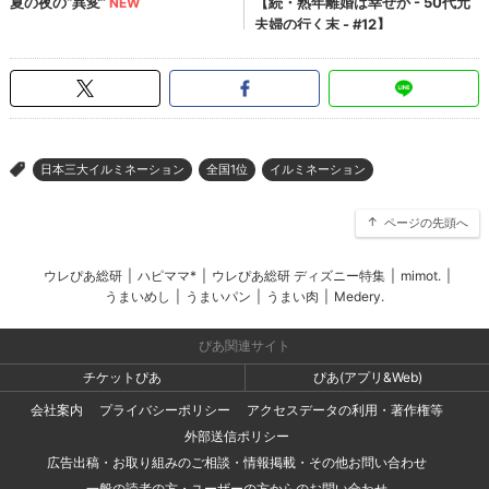
日本三大イルミネーション
全国1位
イルミネーション
>
ページの先頭へ
ウレぴあ総研
|
ハピママ*
|
ウレぴあ総研 ディズニー特集
|
mimot.
|
うまいめし
|
うまいパン
|
うまい肉
|
Medery.
ぴあ関連サイト
チケットぴあ
ぴあ(アプリ&Web)
会社案内
プライバシーポリシー
アクセスデータの利用・著作権等
外部送信ポリシー
広告出稿・お取り組みのご相談・情報掲載・その他お問い合わせ
一般の読者の方・ユーザーの方からのお問い合わせ