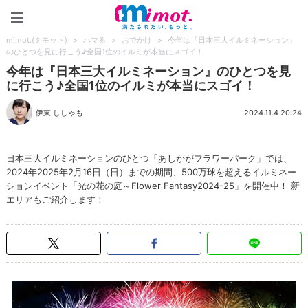
mimot.(ミモット)
mimot.(ミモット)
>
ハマる
>
おでかけ
>
今年は『日本三大イルミネーション』
のひとつを見に行こう♪全国1位のイルミが本当にスゴイ！
今年は『日本三大イルミネーション』のひとつを見
に行こう♪全国1位のイルミが本当にスゴイ！
伊東 ししゃも
2024.11.4 20:24
日本三大イルミネーションのひとつ「あしかがフラワーパーク」では、
2024年2025年2月16日（日）までの期間、500万球を超えるイルミネー
ションイベント「光の花の庭～Flower Fantasy2024-25」を開催中！ 新
エリアもご紹介します！