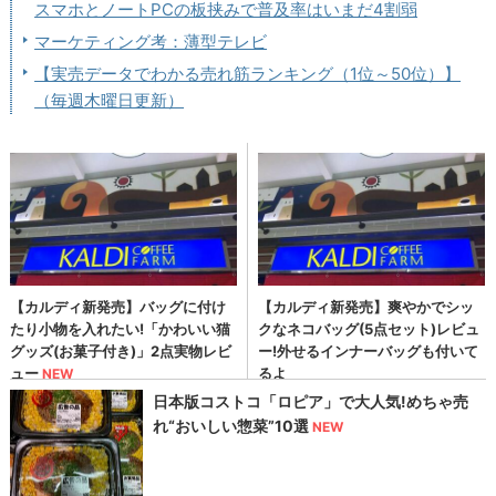
スマホとノートPCの板挟みで普及率はいまだ4割弱
マーケティング考：薄型テレビ
【実売データでわかる売れ筋ランキング（1位～50位）】
（毎週木曜日更新）