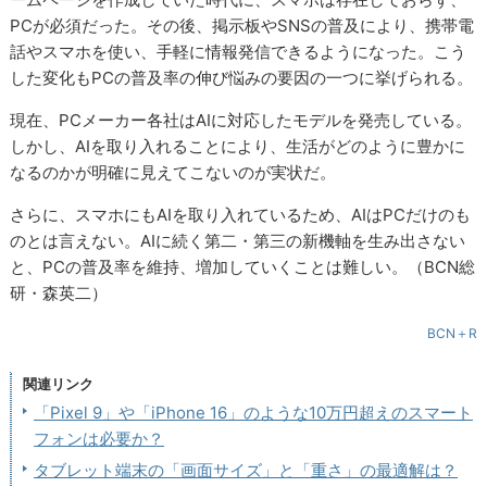
PCが必須だった。その後、掲示板やSNSの普及により、携帯電
話やスマホを使い、手軽に情報発信できるようになった。こう
した変化もPCの普及率の伸び悩みの要因の一つに挙げられる。
現在、PCメーカー各社はAIに対応したモデルを発売している。
しかし、AIを取り入れることにより、生活がどのように豊かに
なるのかが明確に見えてこないのが実状だ。
さらに、スマホにもAIを取り入れているため、AIはPCだけのも
のとは言えない。AIに続く第二・第三の新機軸を生み出さない
と、PCの普及率を維持、増加していくことは難しい。（BCN総
研・森英二）
BCN＋R
関連リンク
「Pixel 9」や「iPhone 16」のような10万円超えのスマート
フォンは必要か？
タブレット端末の「画面サイズ」と「重さ」の最適解は？