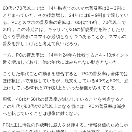
60代と70代以上では、14年時点でのスマホ普及率は2～3割に
とどまっていた。その後急増し、24年には8～9割まで達してい
る。PCとスマホの普及率の逆転は、60代で19年、70代以上で
20年。この時期には、キャリアが3Gの新規受付を終了したり、
色々な手続きにスマホが必須となりつつあることが、スマホの
普及を押し上げたと考えて良いだろう。
一方、PCの普及率は、14年と24年を比較すると4～10ポイント
近く増加しており、他の年代にはみられない動きとなった。
こうした年代ごとの動きを総合すると、PCの普及率は全体では
ほぼ横ばいで推移しているが、底支えしている40代と50代、底
上げしている60代と70代以上といった構図がみえてくる。
現状、40代と50代の普及率が減少していることを考慮すると、
この年代が60代や70代以上になる頃には、PCの普及率は減少
へと転じていくことは想像に難くない。
PCは主に情報の作成時に威力を発揮する。情報発信のためにホ
ームページを作成していた時代に、スマホは存在しておらず、