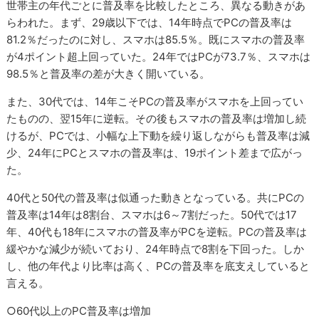
世帯主の年代ごとに普及率を比較したところ、異なる動きがあ
らわれた。まず、29歳以下では、14年時点でPCの普及率は
81.2％だったのに対し、スマホは85.5％。既にスマホの普及率
が4ポイント超上回っていた。24年ではPCが73.7％、スマホは
98.5％と普及率の差が大きく開いている。
また、30代では、14年こそPCの普及率がスマホを上回ってい
たものの、翌15年に逆転。その後もスマホの普及率は増加し続
けるが、PCでは、小幅な上下動を繰り返しながらも普及率は減
少、24年にPCとスマホの普及率は、19ポイント差まで広がっ
た。
40代と50代の普及率は似通った動きとなっている。共にPCの
普及率は14年は8割台、スマホは6～7割だった。50代では17
年、40代も18年にスマホの普及率がPCを逆転。PCの普及率は
緩やかな減少が続いており、24年時点で8割を下回った。しか
し、他の年代より比率は高く、PCの普及率を底支えしていると
言える。
○60代以上のPC普及率は増加