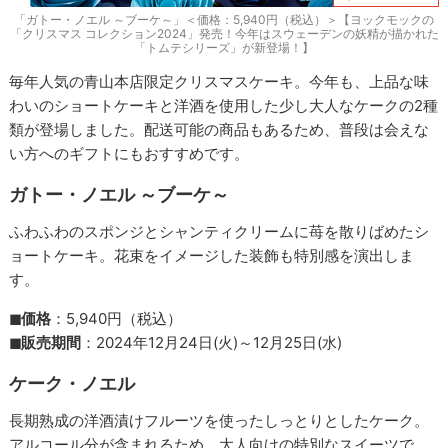
「ガトー・ノエル ～ブーケ～」＜価格：5,940円（税込）＞【ヨックモックの
「クリスマス コレクション2024」発売！今年はスウェーデンの妖精が描かれた
「トムテシリーズ」が新登場！】
毎年人気の青山本店限定クリスマスケーキ。今年も、上品な味
わいのショートケーキと洋酒を使用した少し大人なケークの2種
類が登場しました。配送可能の商品もあるため、普段は会えな
い方へのギフトにもおすすめです。
ガトー・ノエル ～ブーケ～
ふわふわのスポンジとシャンティクリームに苺を散りばめたシ
ョートケーキ。花束をイメージした装飾も特別感を演出しま
す。
◼︎価格
：5,940円（税込）
◼︎販売期間
：2024年12月24日(火)～12月25日(水)
ケーク・ノエル
長期熟成の洋酒漬けフルーツを使ったしっとりとしたケーク。
アルコール分が含まれるため、大人向けの特別なスイーツで