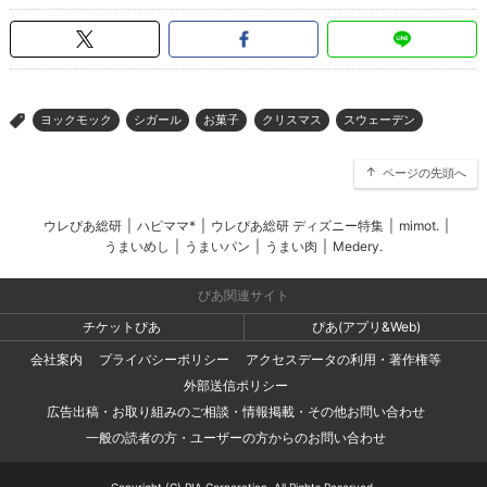
ヨックモック
シガール
お菓子
クリスマス
スウェーデン
>
ページの先頭へ
ウレぴあ総研
|
ハピママ*
|
ウレぴあ総研 ディズニー特集
|
mimot.
|
うまいめし
|
うまいパン
|
うまい肉
|
Medery.
ぴあ関連サイト
チケットぴあ
ぴあ(アプリ&Web)
会社案内
プライバシーポリシー
アクセスデータの利用・著作権等
外部送信ポリシー
広告出稿・お取り組みのご相談・情報掲載・その他お問い合わせ
一般の読者の方・ユーザーの方からのお問い合わせ