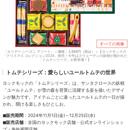
すべての画像
「ホリデー シーズン アソート」＜価格：3,888円（税込）＞【ヨックモックの
「クリスマス コレクション2024」発売！今年はスウェーデンの妖精が描かれた
「トムテシリーズ」が新登場！】
トムテシリーズ：愛らしいユールトムテの世界
ヨックモックの「トムテシリーズ」は、サンタクロースの妖精
「ユールトムテ」が雪の森を背景に活躍する姿を描いたデザイ
ンが魅力です。アイテムごとに違ったユールトムテの一日が描
かれ、開ける楽しさもひとしお。
◼︎販売期間
：2024年11月1日(金)～12月25日(水)
◼︎販売店舗
：全国のヨックモック店舗・公式オンラインショッ
プ・海外展開店舗