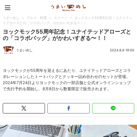
うまいめし
うまいめし
>
グルメ・料理
>
スイーツ
>
ヨックモック55周年記念！ユナイテッ
ドアローズとの「コラボバッグ」がかわいすぎる〜！！
ヨックモック55周年記念！ユナイテッドアローズと
の「コラボバッグ」がかわいすぎる〜！！
うまいめし
2024.8.6 19:00
ヨックモックが55周年を迎えるにあたり、ユナイテッドアローズとコラ
ボレーションしたトートバッグとクッキー詰め合わせのセットが登場。
2024年7月24日よりヨックモックの一部店舗と公式オンラインショップ
で先行予約を開始し、8月8日から数量限定で販売されます。