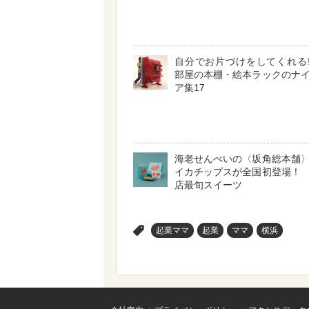
自分でお片づけをしてくれる!
部屋の本棚・絵本ラックのナ
ア集17
海老せんべいの〈坂角総本舗
イカチップスが全国初登場！
店最旬スイーツ
>
起業ママ
起業
ママ
横浜