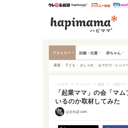
ウレぴあ総研
ハピママ*
ウレぴあ
ハピ
ファミリー
妊娠・出産
赤ちゃん
家庭
子ども
おしゃれ
おでかけ・レジャ
>
>
>
ハピママ*
ファミリー
家庭
「起業ママ
「起業ママ」の会「マム
いるのか取材してみた
はまれぽ.com