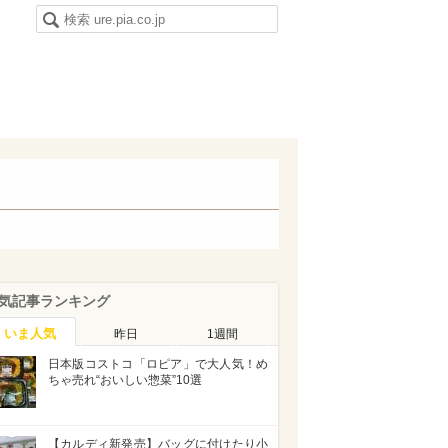
気記事ランキング
いま人気
昨日
1週間
日本版コストコ「ロピア」で大人気！め
ちゃ売れ“おいしい惣菜”10選
【カルディ新発売】バッグに付けたり小