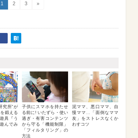
1
2
3
»
研究所”が
子供にスマホを持たせ
泥ママ、悪口ママ、自
脳を鍛える
る前に! いたずら・使い
慢ママ…「面倒なママ
遊具『う
過ぎ・有害コンテンツ
友」をストレスなくか
遊んでみ
から守る「機能制限」
わすコツ
「フィルタリング」の
方法