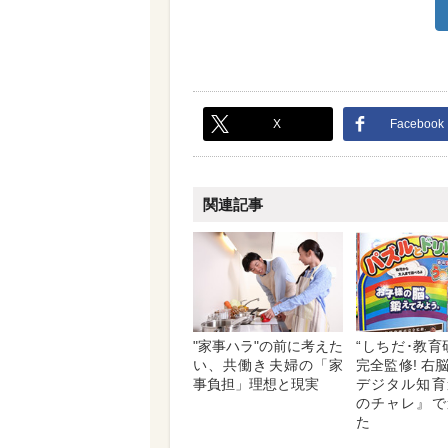
X
Facebook
関連記事
"家事ハラ"の前に考えた
“しちだ･教育
い、共働き夫婦の「家
完全監修! 右
事負担」理想と現実
デジタル知育
のチャレ』で
た