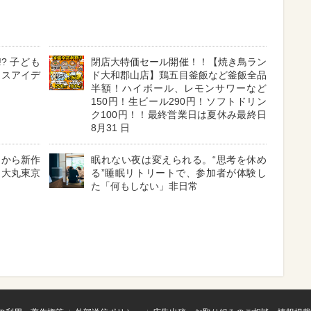
? 子ども
閉店大特価セール開催！！【焼き鳥ラン
イスアイデ
ド大和郡山店】鶏五目釜飯など釜飯全品
半額！ハイボール、レモンサワーなど
150円！生ビール290円！ソフトドリン
ク100円！！最終営業日は夏休み最終日
8月31 日
〉から新作
眠れない夜は変えられる。“思考を休め
 大丸東京
る”睡眠リトリートで、参加者が体験し
た「何もしない」非日常