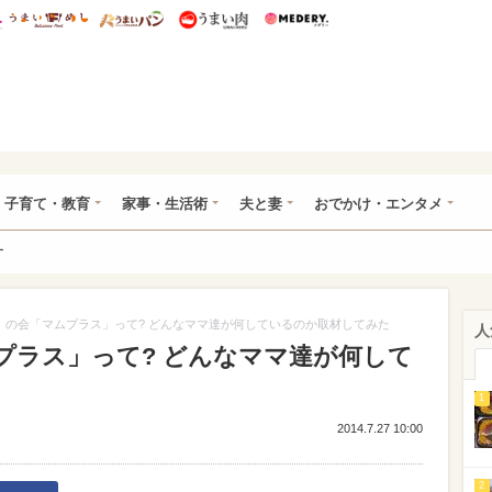
総研 ディズニー特集
mimot.
うまいめし
うまいパン
うまい肉
Medery.
ママ*
子育て・教育
家事・生活術
夫と妻
おでかけ・エンタメ
ー
」の会「マムプラス」って? どんなママ達が何しているのか取材してみた
人
プラス」って? どんなママ達が何して
1
2014.7.27 10:00
2