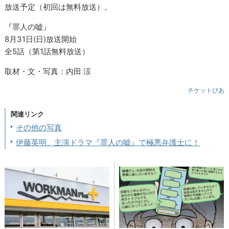
放送予定（初回は無料放送）。
『罪人の嘘』
8月31日(日)放送開始
全5話（第1話無料放送）
取材・文・写真：内田 涼
チケットぴあ
関連リンク
その他の写真
伊藤英明、主演ドラマ『罪人の嘘』で極悪弁護士に！