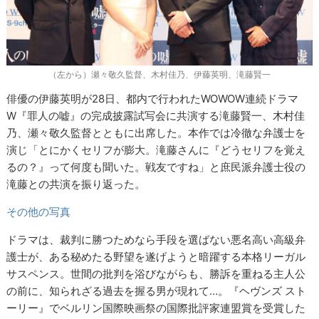
（左から）瀬々敬久監督、木村佳乃、伊藤英明、滝藤賢一
俳優の伊藤英明が28日、都内で行われたWOWOW連続ドラマ
W『罪人の嘘』の完成披露試写会に共演する滝藤賢一、木村佳
乃、瀬々敬久監督とともに出席した。本作では冷徹な弁護士を
演じ「とにかくセリフが膨大。滝藤さんに『どうセリフを覚え
るの？』って何度も聞いた。戦友ですね」と庶民派弁護士役の
滝藤との共演を振り返った。
その他の写真
ドラマは、裁判に勝つためなら手段を選ばない悪名高い高級弁
護士が、ある秘めたる野望を遂げようと暗躍する本格リーガル
サスペンス。世間の批判を浴びながらも、勝訴を重ねる主人公
の前に、知られざる過去を握る男が現れて…。『ヘヴンズ スト
ーリー』でベルリン国際映画祭の国際批評家連盟賞を受賞した