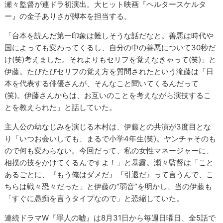
瀬々監督が連ドラ初演出。大ヒット映画『ヘルタースケルタ
ー』の金子ありさが脚本を担当する。
「台本を読んだ第一印象は難しそうな話だなと。善悪は時代や
国によっても変わってくるし、自分の中の善悪について30秒だ
け(笑)考えました。それよりもセリフを覚えなきゃって(笑)」と
伊藤。たびたびセリフの覚え方を質問されたという滝藤は「日
本を代表する俳優さんが、そんなこと聞いてくるんだって
(笑)。伊藤さんからは、お互いのことを考えながら演技するこ
とを教えられた」と話していた。
主人公の幼なじみを演じる木村は、伊藤との共演が3度目とな
り「いつお会いしても、まるで小学4年生(笑)。ヤンチャそのも
ので何も変わらない。今回だって、私の女性マネージャーに、
相撲の技をかけてくるんですよ！」と暴露。瀬々監督は「こと
あるごとに、『もう俺はダメだ』『引退だ』って言うんで、こ
ちらは戦々恐々だった」と伊藤の“弱音”を明かし、当の伊藤も
「すぐに愚痴を言うタイプなので」と恐縮していた。
連続ドラマW『罪人の嘘』は8月31日から毎週日曜日、全5話で