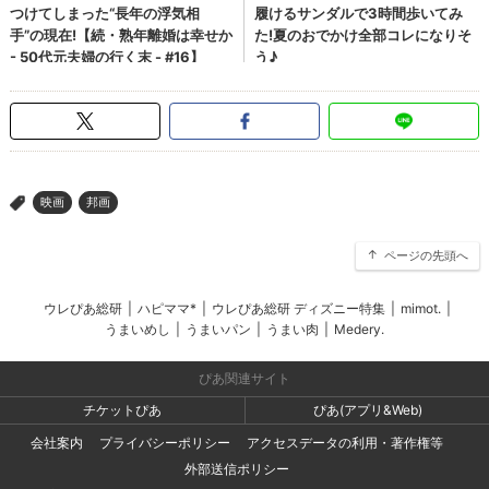
映画
邦画
>
ページの先頭へ
ウレぴあ総研
|
ハピママ*
|
ウレぴあ総研 ディズニー特集
|
mimot.
|
うまいめし
|
うまいパン
|
うまい肉
|
Medery.
ぴあ関連サイト
チケットぴあ
ぴあ(アプリ&Web)
会社案内
プライバシーポリシー
アクセスデータの利用・著作権等
外部送信ポリシー