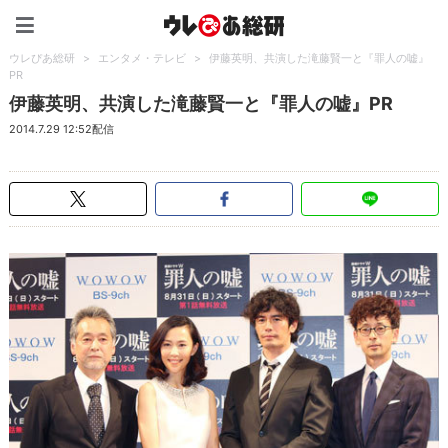
ウレぴあ総研（うれぴあ）
ウレぴあ総研
>
エンタメ・テレビ
>
伊藤英明、共演した滝藤賢一と『罪人の嘘』
PR
伊藤英明、共演した滝藤賢一と『罪人の嘘』PR
2014.7.29 12:52配信