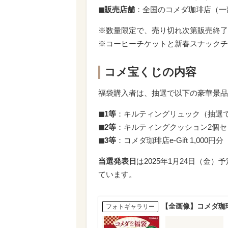
◼︎販売店舗
：全国のコメダ珈琲店（一
※数量限定で、売り切れ次第販売終了
※コーヒーチケットと新春スナックチ
コメ宝くじの内容
福袋購入者は、抽選で以下の豪華景品
◼︎1等
：キルティングリュック（抽選で
◼︎2等
：キルティングクッション2個セ
◼︎3等
：コメダ珈琲店e-Gift 1,000円
当選発表日
は2025年1月24日（金
ています。
【全画像】コメダ珈
フォトギャラリー