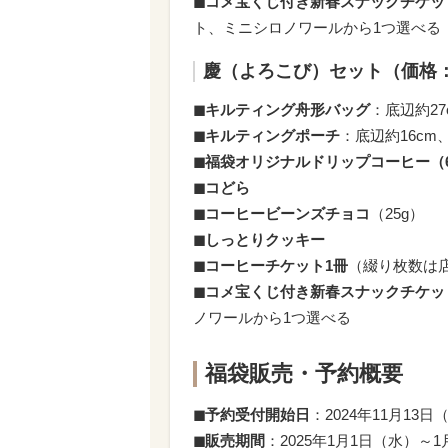
◼︎コメ宝くじ付き新春スナックチケッ
ト、ミニシロノワールから1つ選べる
慶（よろこび）セット（価格：5,
◼︎キルティング舟形バッグ
：底辺約27
◼︎キルティングポーチ
：底辺約16cm
◼︎福袋オリジナルドリップコーヒー（
◼︎コどら
◼︎コーヒービーンズチョコ
（25g）
◼︎しっとりクッキー
◼︎コーヒーチケット1冊
（綴り枚数は
◼︎コメ宝くじ付き新春スナックチケッ
ノワールから1つ選べる
福袋販売・予約概要
◼︎予約受付開始日
：2024年11月13
◼︎販売期間
：2025年1月1日（水）～