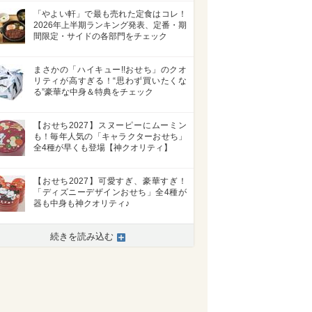
「やよい軒」で最も売れた定食はコレ！
2026年上半期ランキング発表、定番・期
間限定・サイドの各部門をチェック
まさかの「ハイキュー!!おせち」のクオ
リティが高すぎる！“思わず買いたくな
る”豪華な中身＆特典をチェック
【おせち2027】スヌーピーにムーミン
も！毎年人気の「キャラクターおせち」
全4種が早くも登場【神クオリティ】
【おせち2027】可愛すぎ、豪華すぎ！
「ディズニーデザインおせち」全4種が
器も中身も神クオリティ♪
続きを読み込む