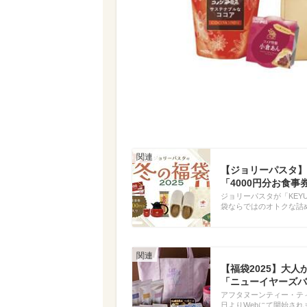
【ジョリーパスタ】
「4000円分お食
ジョリーパスタが「KEY
袋ならではのオトクな詰
【福袋2025】大人か
「ニューイヤーズバ
アフタヌーンティー・ティ
日よりWebにて開始され