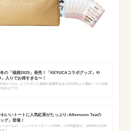
冬の「福袋2025」発売！「KEYUCAコラボグッズ」や
事券」入りでお得すぎる〜！
UCA(ケユカ)」とコラボした福袋の抽選申込を11月13日より開始！コラボ福
め合わせです。
わいいトートに人気紅茶がたっぷり♪Afternoon Teaの
ッグ」登場！
ールームの「ニューイヤーズバッグ2025」の予約販売が、2024年11月28
ます！