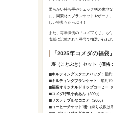
柔らかい持ち手やチェック柄の裏地な
に、同素材のブランケットやポーチ、
しい特典もたっぷり！
また、毎年恒例の「コメ宝くじ」も付
表紙に記載された番号で抽選が行われ
「2025年コメダの福袋
寿（ことぶき）セット（価格：7,
◼︎キルティングスクエアバッグ
：幅約3
◼︎キルティングブランケット
：縦約70
◼︎福袋オリジナルドリップコーヒー（
◼︎コメダ特製小倉あん
（300g）
◼︎サステナブルなココア
（200g）
◼︎コーヒーチケット1冊
（綴り枚数は