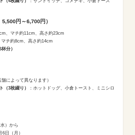
ト（4枚綴り）
：サンドイッチ、コメチキ、小倉トース
500円～6,700円）
cm、マチ約11cm、高さ約23cm
、マチ約8cm、高さ約14cm
6杯分）
店舗によって異なります）
ト（3枚綴り）
：ホットドッグ、小倉トースト、ミニシロ
日（水）から
1月6日（月）