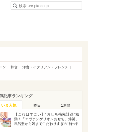
ーン
和食
洋食・イタリアン・フレンチ
気記事ランキング
いま人気
昨日
1週間
【これはすごい】“おせち補完計画”始
動！「エヴァンゲリオンおせち」爆誕、
風呂敷から箸までこだわりすぎの神仕様