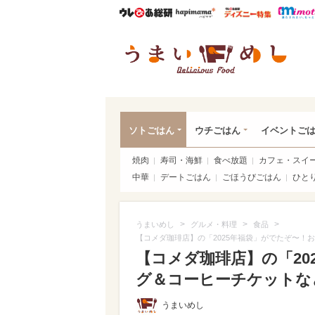
ウレぴあ総研
ハピママ*
ウレぴあ
うま
ソトごはん
ウチごはん
イベントご
焼肉
寿司・海鮮
食べ放題
カフェ・スイ
中華
デートごはん
ごほうびごはん
ひと
>
>
>
うまいめし
グルメ・料理
食品
【コメダ珈琲店】の「2025年福袋」がでたぞ〜！
【コメダ珈琲店】の「20
グ＆コーヒーチケットな
うまいめし