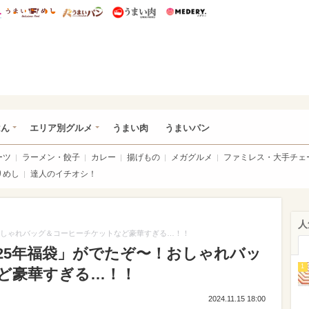
総研 ディズニー特集
mimot.
うまいめし
うまいパン
うまい肉
Medery.
いめし
はん
エリア別グルメ
うまい肉
うまいパン
ーツ
ラーメン・餃子
カレー
揚げもの
メガグルメ
ファミレス・大手チェ
りめし
達人のイチオシ！
人
おしゃれバッグ＆コーヒーチケットなど豪華すぎる…！！
25年福袋」がでたぞ〜！おしゃれバッ
1
ど豪華すぎる…！！
2024.11.15 18:00