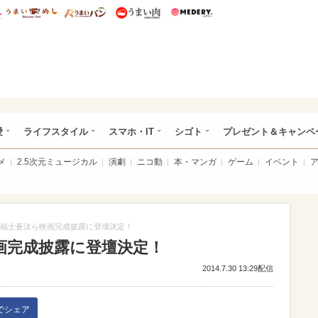
総研 ディズニー特集
mimot.
うまいめし
うまいパン
うまい肉
Medery.
ぴあ総研（うれぴあ）
愛
ライフスタイル
スマホ・IT
シゴト
プレゼント＆キャンペ
メ
2.5次元ミュージカル
演劇
ニコ動
本・マンガ
ゲーム
イベント
福士蒼汰ら映画完成披露に登壇決定！
画完成披露に登壇決定！
2014.7.30 13:29配信
kでシェア