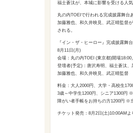
福士蒼汰が、本城に影響を受ける人気
丸の内TOEIで行われる完成披露舞
加藤雅也、和久井映見、武正晴監督が
される。
『イン・ザ・ヒーロー』完成披露舞台
8月11日(月)
会場：丸の内TOEI (東京都)開場18:00
登壇者(予定)：唐沢寿明、福士蒼汰
加藤雅也、和久井映見、武正晴監督
料金：大人2000円、大学・高校生17
3歳～中学生1200円、シニア1300円 
障がい者手帳をお持ちの方1200円 
チケット発売：8月2日(土)10:00AMよ