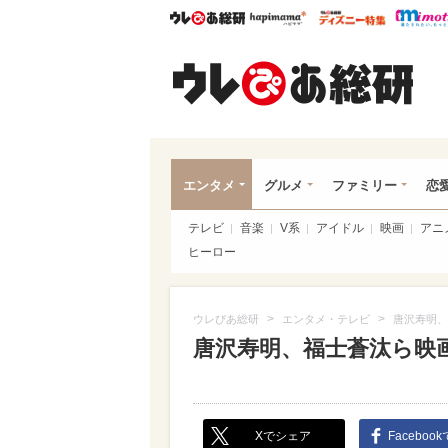
ウレぴあ総研
ハピママ*
ウレぴあ
ウレ
エンタメ
グルメ
ファミリー
恋
テレビ
音楽
V系
アイドル
映画
アニ
ヒーロー
>
>
ウレぴあ総研
エンタメ・テレビ
唐沢寿明、
唐沢寿明、福士蒼汰ら映
Xでシェア
Faceboo