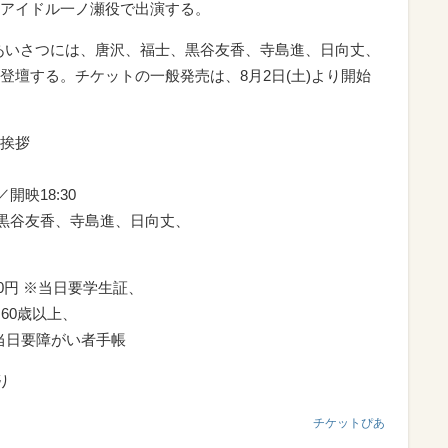
アイドル一ノ瀬役で出演する。
台あいさつには、唐沢、福士、黒谷友香、寺島進、日向丈、
登壇する。チケットの一般発売は、8月2日(土)より開始
挨拶
／開映18:30
、黒谷友香、寺島進、日向丈、
00円 ※当日要学生証、
※60歳以上、
※当日要障がい者手帳
り
チケットぴあ