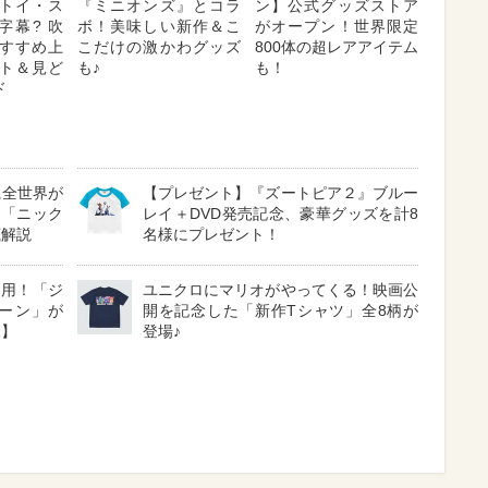
トイ・ス
『ミニオンズ』とコラ
ン】公式グッズストア
字幕? 吹
ボ！美味しい新作＆こ
がオープン！世界限定
 おすすめ上
こだけの激かわグッズ
800体の超レアアイテム
ト＆見ど
も♪
も！
ド
に全世界が
【プレゼント】『ズートピア２』ブルー
る「ニック
レイ＋DVD発売記念、豪華グッズを計8
底解説
名様にプレゼント！
採用！「ジ
ユニクロにマリオがやってくる！映画公
ーン」が
開を記念した「新作Tシャツ」全8柄が
見】
登場♪