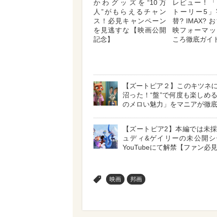
かわグッズを“10万
レビュー！「
人”がもらえるチャン
トーリー5」
ス！必見キャンペーン
替? IMAX?
を見逃すな【映画公開
映フォーマッ
記念】
ころ徹底ガイ
【ズートピア２】このキツネ
沼った！“盤”で何度も楽しめ
のメロい魅力」をマニアが徹
【ズートピア2】本編では未
ュディ&ゲイリーの未公開シ
YouTubeにて解禁【ファン必
>
映画
邦画