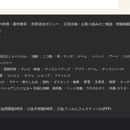
の利用・著作権等
外部送信ポリシー
広告出稿・お取り組みのご相談・情報掲載
せ
.5次元ミュージカル
演劇
ニコ動
本・マンガ
ゲーム
イベント
アート
スポ
レジャー
混雑対策
テレビ・映画
ディズニーグッズ
アプリ・ゲーム
ディズニーパス
酒
コンビニ
カフェ・ショップ
ファミレス
かけ
マナー・身だしなみ
節約
ダイエット・健康
家電
文房具
雑貨
キッチ
〜シェアしたくなる〜 至福な体験・旅特集
ペット特集：ウチのかぞく
特集 カラダ
ぴあ関⻄版WEB
ぴあ中部版WEB
ぴあフィルムフェスティバル(PFF)