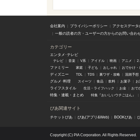
会社案内
プライバシーポリシー
アクセスデータ
一般の読者の方・ユーザーの方からのお問い合わ
カテゴリー
エンタメ･テレビ
テレビ
音楽
V系
アイドル
映画
アニメ
2
ファミリー
家庭
子ども
おしゃれ
おでかけ・
ディズニー
TDL
TDS
裏ワザ・攻略
混雑予想
グルメ･料理
スイーツ
食品
飲料
お菓子
お
ライフスタイル
生活・ライフハック
お金
おで
特集
・
連載
・
まとめ
特集『おいしいウチごはん』
ぴあ関連サイト
チケットぴあ
ぴあ(アプリ&Web)
BOOKぴあ
Copyright (C) PIA Corporation. All Rights Reserved.