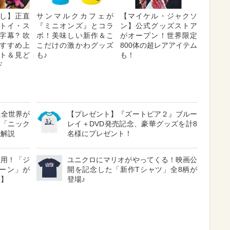
し】正直
サンマルクカフェが
【マイケル・ジャクソ
トイ・ス
『ミニオンズ』とコラ
ン】公式グッズストア
字幕? 吹
ボ！美味しい新作＆こ
がオープン！世界限定
 おすすめ上
こだけの激かわグッズ
800体の超レアアイテム
ト＆見ど
も♪
も！
ド
に全世界が
【プレゼント】『ズートピア２』ブルー
る「ニック
レイ＋DVD発売記念、豪華グッズを計8
底解説
名様にプレゼント！
採用！「ジ
ユニクロにマリオがやってくる！映画公
ーン」が
開を記念した「新作Tシャツ」全8柄が
見】
登場♪