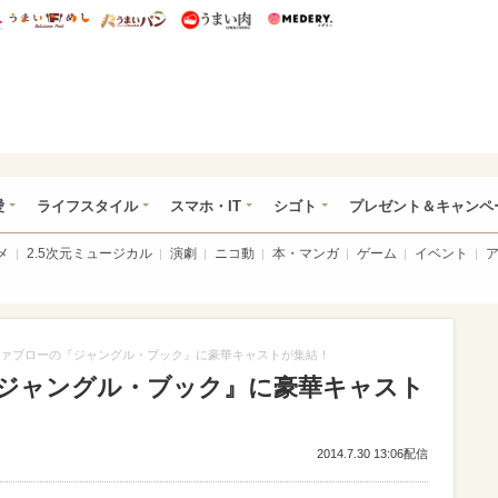
総研 ディズニー特集
mimot.
うまいめし
うまいパン
うまい肉
Medery.
ぴあ総研（うれぴあ）
愛
ライフスタイル
スマホ・IT
シゴト
プレゼント＆キャンペ
メ
2.5次元ミュージカル
演劇
ニコ動
本・マンガ
ゲーム
イベント
ァブローの『ジャングル・ブック』に豪華キャストが集結！
ジャングル・ブック』に豪華キャスト
2014.7.30 13:06配信