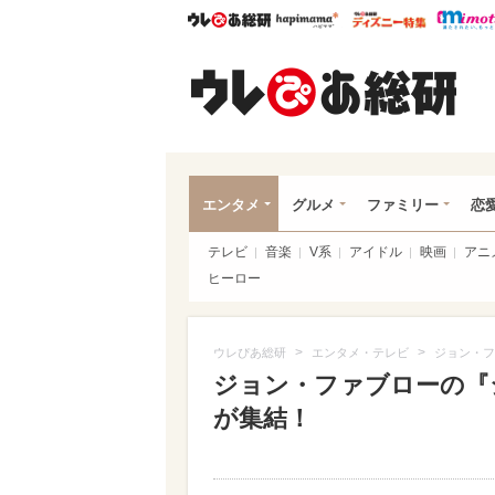
ウレぴあ総研
ハピママ*
ウレぴあ
ウレ
エンタメ
グルメ
ファミリー
恋
テレビ
音楽
V系
アイドル
映画
アニ
ヒーロー
>
>
ウレぴあ総研
エンタメ・テレビ
ジョン・フ
ジョン・ファブローの『
が集結！