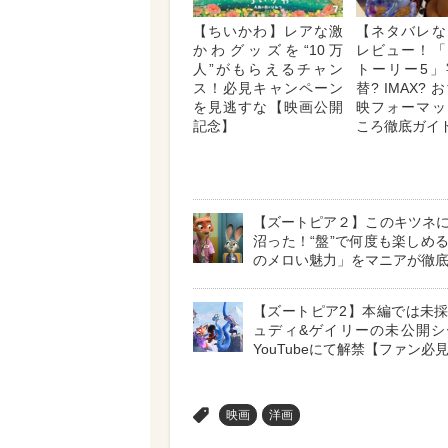
【ちいかわ】レアな激
【ネタバレな
かわグッズを“10万
レビュー！「
人”がもらえるチャン
トーリー5」
ス！必見キャンペーン
替? IMAX?
を見逃すな【映画公開
映フォーマッ
記念】
ころ徹底ガイ
【ズートピア２】このキツネ
沼った！“盤”で何度も楽しめ
のメロい魅力」をマニアが徹
【ズートピア2】本編では未
ュディ&ゲイリーの未公開シ
YouTubeにて解禁【ファン必
>
映画
洋画