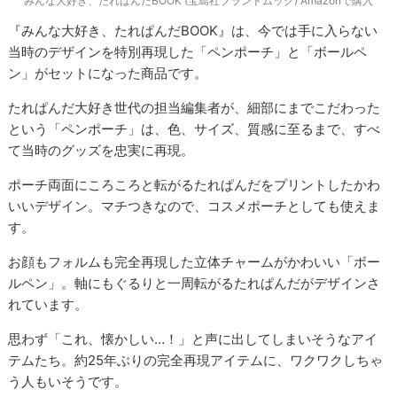
みんな大好き、たれぱんだBOOK (宝島社ブランドムック) Amazonで購入
『みんな大好き、たれぱんだBOOK』は、今では手に入らない
当時のデザインを特別再現した「ペンポーチ」と「ボールペ
ン」がセットになった商品です。
たれぱんだ大好き世代の担当編集者が、細部にまでこだわった
という「ペンポーチ」は、色、サイズ、質感に至るまで、すべ
て当時のグッズを忠実に再現。
ポーチ両面にころころと転がるたれぱんだをプリントしたかわ
いいデザイン。マチつきなので、コスメポーチとしても使えま
す。
お顔もフォルムも完全再現した立体チャームがかわいい「ボー
ルペン」。軸にもぐるりと一周転がるたれぱんだがデザインさ
れています。
思わず「これ、懐かしい…！」と声に出してしまいそうなアイ
テムたち。約25年ぶりの完全再現アイテムに、ワクワクしちゃ
う人もいそうです。