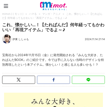
mimot.(ミモット)
mimot.(ミモット)
>
ハマる
>
マンガ・アニメ
>
これ、懐かしい…！【たれぱん
だ】何年経ってもかわいい「再現アイテム」でるよ～♪
これ、懐かしい…！【たれぱんだ】何年経ってもかわ
いい「再現アイテム」でるよ～♪
伊東 ししゃも
2024.11.14 21:14
宝島社から2024年11月15日（金）に発売開始される『みんな大好き、た
れぱんだBOOK』のご紹介です。今では手に入らない当時のデザインを特
別再現したという本アイテム。懐かしい！と感じる人も多いかも！？