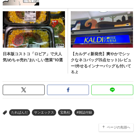
たれぱんだ
サンエックス
宝島社
#雑誌付録
>
ページの先頭へ