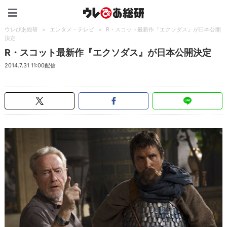
ウレぴあ総研（うれぴあ）
ウレぴあ総研
>
エンタメ・テレビ
>
R・スコット最新作『エクソダス』が日本公開
決定
R・スコット最新作『エクソダス』が日本公開決定
2014.7.31 11:00配信