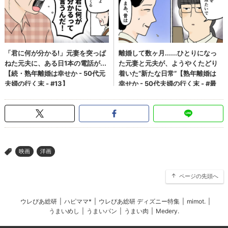
映画
洋画
>
ページの先頭へ
ウレぴあ総研
|
ハピママ*
|
ウレぴあ総研 ディズニー特集
|
mimot.
|
うまいめし
|
うまいパン
|
うまい肉
|
Medery.