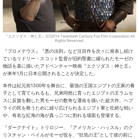
『エクソダス：神と王』(C)2014 Twentieth Century Fox Film Corporation All
Rights Reserved.
『プロメテウス』『悪の法則』など注目作を次々に発表し続け
ているリドリー・スコット監督が旧約聖書に綴られたモーゼの
物語を基に描いたアドベンチャー映画『エクソダス：神と王』
が来年1月に日本公開されることが決定した。
本作は紀元前1300年を舞台に、最強の王国エジプトの王家の養
子として育てられるも、兄弟同然に育ったエジプトの王ラムセ
スに反旗を翻した男モーゼの数奇な運命を描いた超大作。ヘブ
ライの民を救うために繰り広げられるエジプト軍と壮絶な戦い
や、有名な紅海の海が真っ二つに割れる場面も登場する。
『ダークナイト』トリロジー、『アメリカン・ハッスル』のク
リスチャン・ベイルがモーゼ役を、“狂気の王”として彼の前に