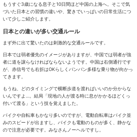
もうすぐ3歳になる息子と10日間ほど中国の上海へ。そこで気
づいた日本との習慣の違いや、驚きでいっぱいの日常生活につ
いて少しご紹介します。
日本との違いが多い交通ルール
まず外に出て驚いたのは刺激的な交通ルールです。
日本では弱者優先のイメージがありますが、中国では弱者が強
者に道を譲らなければならないようです。中国は右側通行です
が、赤信号でも右折はOKらしくバンバン多様な乗り物が向かっ
てきます。
もうね、どのタイミングで横断歩道を渡ればいいのか分からな
いんですよ…。結局「現地の人が渡る時に息がかかるほどくっ
付いて渡る」という技を覚えました。
バイクや自転車もかなり多いのですが、電動自転車はバイク並
みのスピードが出ますし、バイクも電動のものが多く、静かな
ので注意が必要です。みなさんノーヘルですし。