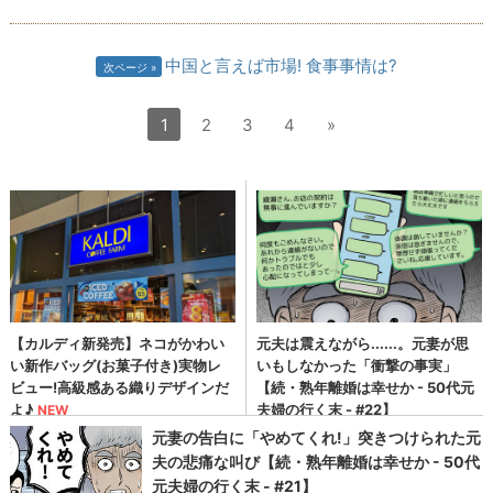
中国と言えば市場! 食事事情は?
次ページ
1
2
3
4
»