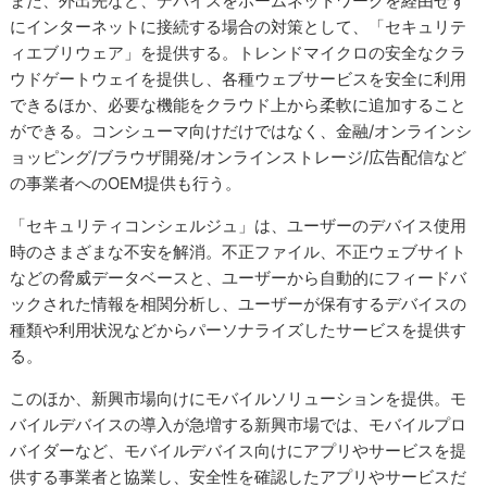
また、外出先など、デバイスをホームネットワークを経由せず
にインターネットに接続する場合の対策として、「セキュリテ
ィエブリウェア」を提供する。トレンドマイクロの安全なクラ
ウドゲートウェイを提供し、各種ウェブサービスを安全に利用
できるほか、必要な機能をクラウド上から柔軟に追加すること
ができる。コンシューマ向けだけではなく、金融/オンラインシ
ョッピング/ブラウザ開発/オンラインストレージ/広告配信など
の事業者へのOEM提供も行う。
「セキュリティコンシェルジュ」は、ユーザーのデバイス使用
時のさまざまな不安を解消。不正ファイル、不正ウェブサイト
などの脅威データベースと、ユーザーから自動的にフィードバ
ックされた情報を相関分析し、ユーザーが保有するデバイスの
種類や利用状況などからパーソナライズしたサービスを提供す
る。
このほか、新興市場向けにモバイルソリューションを提供。モ
バイルデバイスの導入が急増する新興市場では、モバイルプロ
バイダーなど、モバイルデバイス向けにアプリやサービスを提
供する事業者と協業し、安全性を確認したアプリやサービスだ