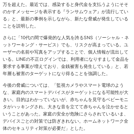
万を超えた。最近では、感染すると身代金を支払うようにそそ
のかすメッセージを表示する『ランサムウェア』が流行してい
る」と、最新の事例を示しながら、新たな脅威が発生している
ことを説明した。
さらに「10代の間で爆発的な人気を誇るSNS（ソーシャル・ネ
ットワーキング・サービス）でも、リスクが高まっている。ユ
ーザーの名前や写真をアップすることで、個人情報が流出して
いる。LINEの不正ログインでは、利用者になりすまして金品を
要求する事案が増えており、金銭被害も発生している」と、若
年層も被害のターゲットになり得ることを強調した。
今後の脅威については、「監視カメラやスマート電球のよう
な、家庭内のスマートデバイスがターゲットになる可能性が大
きい。目的はわかっていないが、赤ちゃんを見守るベビーモニ
タがハッキングされ、大きな音を立てて赤ちゃんを泣かせると
いうことがあった。家庭の安全が危険にさらされているいま、
デバイスごとの対策では防ぎきれない。ホームネットワーク全
体のセキュリティ対策が必要だ」とした。