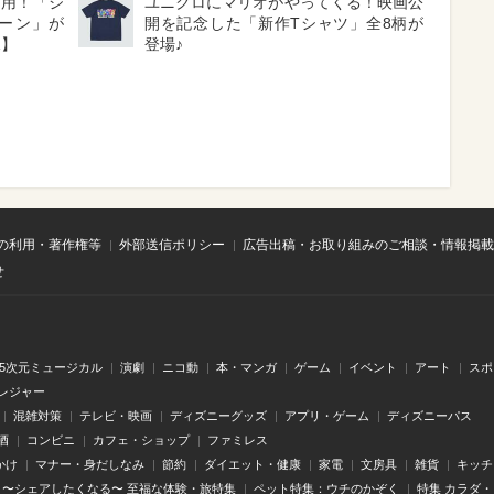
採用！「ジ
ユニクロにマリオがやってくる！映画公
ーン」が
開を記念した「新作Tシャツ」全8柄が
見】
登場♪
の利用・著作権等
外部送信ポリシー
広告出稿・お取り組みのご相談・情報掲載
せ
.5次元ミュージカル
演劇
ニコ動
本・マンガ
ゲーム
イベント
アート
スポ
レジャー
混雑対策
テレビ・映画
ディズニーグッズ
アプリ・ゲーム
ディズニーパス
酒
コンビニ
カフェ・ショップ
ファミレス
かけ
マナー・身だしなみ
節約
ダイエット・健康
家電
文房具
雑貨
キッチ
〜シェアしたくなる〜 至福な体験・旅特集
ペット特集：ウチのかぞく
特集 カラダ