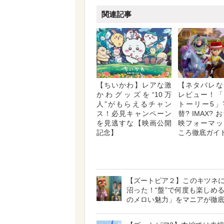
関連記事
【ちいかわ】レアな激
【ネタバレな
かわグッズを“10万
レビュー！「
人”がもらえるチャン
トーリー5」
ス！必見キャンペーン
替? IMAX?
を見逃すな【映画公開
映フォーマッ
記念】
ころ徹底ガイ
【ズートピア２】このキツネ
沼った！“盤”で何度も楽しめ
のメロい魅力」をマニアが徹