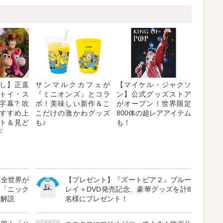
し】正直
サンマルクカフェが
【マイケル・ジャクソ
トイ・ス
『ミニオンズ』とコラ
ン】公式グッズストア
字幕? 吹
ボ！美味しい新作＆こ
がオープン！世界限定
 おすすめ上
こだけの激かわグッズ
800体の超レアアイテム
ト＆見ど
も♪
も！
ド
に全世界が
【プレゼント】『ズートピア２』ブルー
る「ニック
レイ＋DVD発売記念、豪華グッズを計8
底解説
名様にプレゼント！