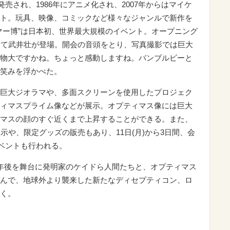
売され、1986年にアニメ化され、2007年からはマイケ
ト。玩具、映像、コミックなど様々なジャンルで新作を
マー博”は日本初、世界最大規模のイベント。オープニング
して武井壮が登場。開会の音頭をとり、写真撮影では巨大
物大ですかね。ちょっと感動しますね。バンブルビーと
笑みを浮かべた。
巨大ジオラマや、多面スクリーンを使用したプロジェク
ィマスプライム像などが展示。オプティマス像には巨大
マスの顔のすぐ近くまで上昇することができる。また、
示や、限定グッズの販売もあり、11日(月)から3日間、会
イベントも行われる。
年後を舞台に発明家のケイドら人間たちと、オプティマス
んで、地球外より襲来した新たなディセプティコン、ロ
く。
』