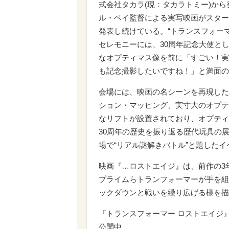
式会社タカラ(現：タカラトミー)から発
ル・ベイ監督による実写映画がスター
発表し続けている。“トランスフォー
セレモニーには、30周年記念大使と
なオプティマス像を前に「すごい！実
も記念撮影したいですね！」と満面の
会場には、映画の名シーンを再現した
ション・マッピング、実寸大のオプテ
なリフトが設置されており、オプティ
30周年の歴史を振り返る歴代玩具の展
場で“リアル謎解きバトル”と題した
映画『…ロストエイジ』は、前作の3
プライムらトランフォーマーが手を組
ックダウンと戦いを繰り広げる様を描
『トランスフォーマー ロストエイジ
公開中