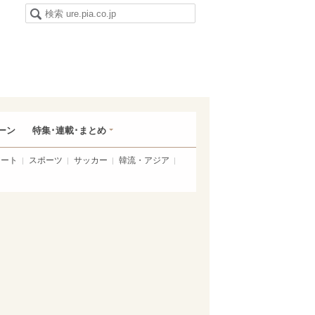
ーン
特集･連載･まとめ
アート
スポーツ
サッカー
韓流・アジア