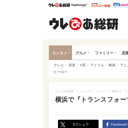
ウレぴあ総研
ハピママ*
ウレぴあ
ウレ
エンタメ
グルメ
ファミリー
恋
テレビ
音楽
V系
アイドル
映画
アニ
ヒーロー
>
>
ウレぴあ総研
エンタメ・テレビ
横浜で『ト
横浜で『トランスフォー
Xでシェア
Faceboo