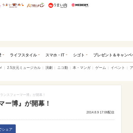
総研 ディズニー特集
mimot.
うまいめし
うまいパン
うまい肉
Medery.
ぴあ総研（うれぴあ）
愛
ライフスタイル
スマホ・IT
シゴト
プレゼント＆キャンペ
メ
2.5次元ミュージカル
演劇
ニコ動
本・マンガ
ゲーム
イベント
ランスフォーマー博』が開幕！
マー博』が開幕！
2014.8.9 17:08配信
kでシェア