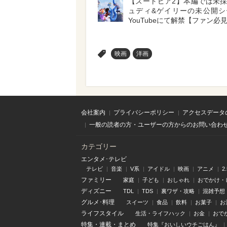
【ズートピア2】本編では未
ュディ&ゲイリーの未公開シ
YouTubeにて解禁【ファン必
>
映画
洋画
会社案内
プライバシーポリシー
アクセスデータ
一般の読者の方・ユーザーの方からのお問い合わ
カテゴリー
エンタメ･テレビ
テレビ
音楽
V系
アイドル
映画
アニメ
2
ファミリー
家庭
子ども
おしゃれ
おでかけ・
ディズニー
TDL
TDS
裏ワザ・攻略
混雑予想
グルメ･料理
スイーツ
食品
飲料
お菓子
お
ライフスタイル
生活・ライフハック
お金
おで
特集
・
連載
・
まとめ
特集『おいしいウチごはん』