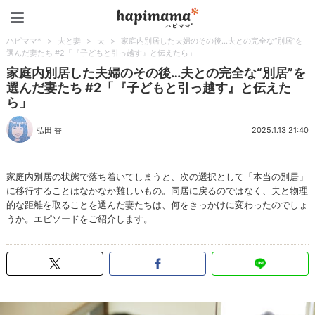
ハピママ*
ハピママ*
>
夫と妻
>
夫
>
家庭内別居した夫婦のその後…夫との完全な“別居”を
選んだ妻たち #2「『子どもと引っ越す』と伝えたら」
家庭内別居した夫婦のその後…夫との完全な“別居”を
選んだ妻たち #2「『子どもと引っ越す』と伝えた
ら」
弘田 香
2025.1.13 21:40
家庭内別居の状態で落ち着いてしまうと、次の選択として「本当の別居」
に移行することはなかなか難しいもの。同居に戻るのではなく、夫と物理
的な距離を取ることを選んだ妻たちは、何をきっかけに変わったのでしょ
うか。エピソードをご紹介します。