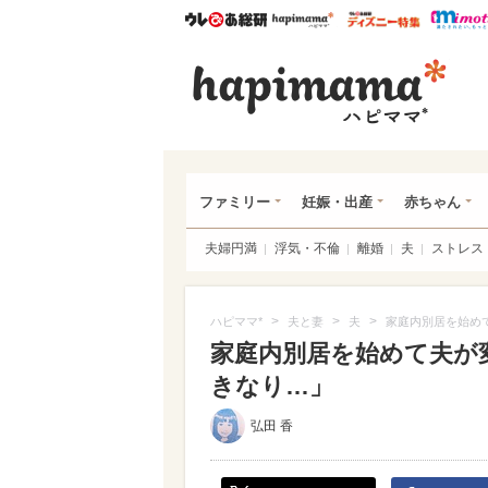
ウレぴあ総研
ハピママ*
ウレぴあ
ハピ
ファミリー
妊娠・出産
赤ちゃん
夫婦円満
浮気・不倫
離婚
夫
ストレス
>
>
>
ハピママ*
夫と妻
夫
家庭内別居を始め
家庭内別居を始めて夫が
きなり…」
弘田 香