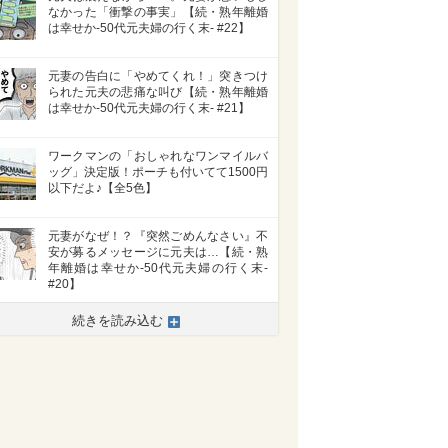
なかった「衝撃の事実」【続・熟年離婚
は幸せか-50代元夫婦の行く末- #22】
元妻の告白に「やめてくれ！」突きつけ
られた元夫の悲痛な叫び【続・熟年離婚
は幸せか-50代元夫婦の行く末- #21】
ワークマンの「おしゃれなワンマイルバ
ッグ」決定版！ポーチも付いてて1500円
以下だよ♪【全5色】
元妻がなぜ！？『突然ごめんなさい』不
安が募るメッセージに元夫は…【続・熟
年離婚は幸せか-50代元夫婦の行く末-
#20】
続きを読み込む