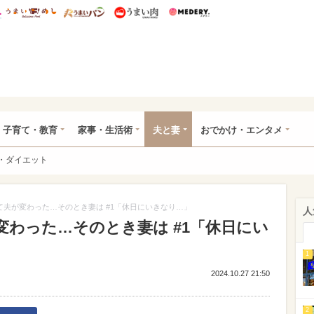
総研 ディズニー特集
mimot.
うまいめし
うまいパン
うまい肉
Medery.
ママ*
子育て・教育
家事・生活術
夫と妻
おでかけ・エンタメ
・ダイエット
て夫が変わった…そのとき妻は #1「休日にいきなり…」
人
変わった…そのとき妻は #1「休日にい
1
2024.10.27 21:50
2