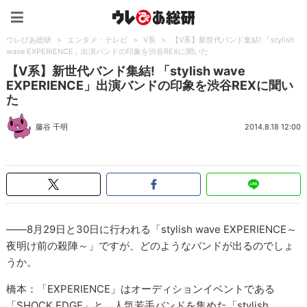
ウレぴあ総研（うれぴあ）
ウレぴあ総研
>
エンタメ・テレビ
>
V系
>
【V系】新世代バンド集結! 「stylish
wave EXPERIENCE」出演バンドの印象を渋谷REXに聞いた
【V系】新世代バンド集結! 「stylish wave
EXPERIENCE」出演バンドの印象を渋谷REXに聞い
た
藤谷 千明
2014.8.18 12:00
――8月29日と30日に行われる「stylish wave EXPERIENCE～
夜明け前の殺陣～」ですが、どのようなバンドが出るのでしょ
うか。
橋本：「EXPERIENCE」はオーディションイベントである
「SHOCK EDGE」と、人気若手バンドを集めた「stylish