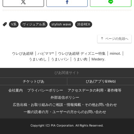
V系
ヴィジュアル系
stylish wave
渋谷REX
>
ページの先頭へ
ウレぴあ総研
|
ハピママ*
|
ウレぴあ総研 ディズニー特集
|
mimot.
|
うまいめし
|
うまいパン
|
うまい肉
|
Medery.
ぴあ関連サイト
チケットぴあ
ぴあ(アプリ&Web)
会社案内
プライバシーポリシー
アクセスデータの利用・著作権等
外部送信ポリシー
広告出稿・お取り組みのご相談・情報掲載・その他お問い合わせ
一般の読者の方・ユーザーの方からのお問い合わせ
Copyright (C) PIA Corporation. All Rights Reserved.