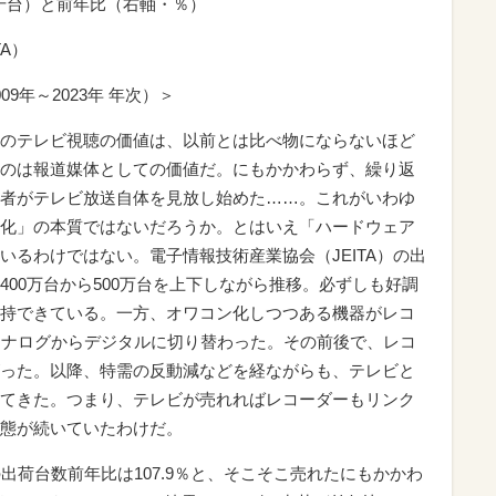
千台）と前年比（右軸・％）
A）
9年～2023年 年次）＞
のテレビ視聴の価値は、以前とは比べ物にならないほど
のは報道媒体としての価値だ。にもかかわらず、繰り返
者がテレビ放送自体を見放し始めた……。これがいわゆ
化」の本質ではないだろうか。とはいえ「ハードウェア
いるわけではない。電子情報技術産業協会（JEITA）の出
00万台から500万台を上下しながら推移。必ずしも好調
持できている。一方、オワコン化しつつある機器がレコ
アナログからデジタルに切り替わった。その前後で、レコ
った。以降、特需の反動減などを経ながらも、テレビと
てきた。つまり、テレビが売れればレコーダーもリンク
態が続いていたわけだ。
出荷台数前年比は107.9％と、そこそこ売れたにもかかわ