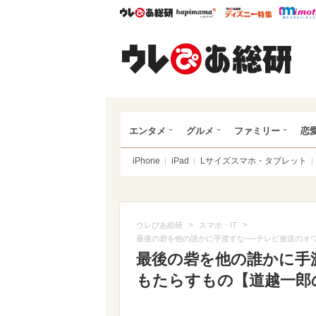
ウレぴあ総研
ハピママ*
ウレぴあ
ウレ
エンタメ
グルメ
ファミリー
恋
iPhone
iPad
Lサイズスマホ・タブレット
>
>
ウレぴあ総研
スマホ・IT
最後の砦を他の誰かに手渡すな──テレビ放送のオ
最後の砦を他の誰かに手
もたらすもの【道越一郎