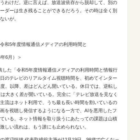
うわけだ。逆に言えば、放送波依存から脱却して、別の
ーダーは生き残ることができるだろう。その時は全く別
ないが。
令和5年度情報通信メディアの利用時間と
4年6月）＞
表した「令和5年度情報通信メディアの利用時間と情報行
日のテレビのリアルタイム視聴時間を、初めてインター
年度。以降、差はどんどん開いている。休日では、逆転し
年度は大きく差が開いている。完全に「テレビ放送を見なく
主流はネット利用で、うち最も長い時間を割いているの
画を視聴し発信するようになる一方で、AIを悪用したフ
ている。ネット情報を取り扱うにあたっての課題は山積
激しい流れは、もう誰にも止められない。
渡辺恒雄 代表取締役主筆が12月19日、98歳で亡くなっ