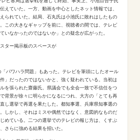
テレビ各局は選挙戦を通じて終始、事実上、小池百合子氏
伝えていた。一方、動画を中心としたネット情報では、
えられていた。結局、石丸氏は小池氏に敗れはしたもの
。この大きなギャップを前に、視聴者の間では、テレビ
ていなかったのではないか」との疑念が広がった。
スター掲示板のスペースが
の「パワハラ問題」もあった。テレビを筆頭にしたオール
件」だったのではないかと、強く疑われている。当初は
ルを張られた齋藤氏。県議会でも全会一致で不信任をつ
で背景が徐々に明らかになるにつれ、大方の「とても再
直し選挙で再選を果たした。都知事選、兵庫県知事選の
。しかし、それはミスや偶然ではなく、意図的なものだ
じめている。二つの選挙でのテレビの報じ方は、くすぶ
、さらに強める結果を招いた。