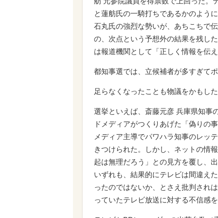
舫 元参院議員を得票数で上回った。
と蓮舫氏の一騎打ちであるかのように
石丸氏の強烈な勢いが、あちこちで伝
の、次点という予想外の結果を残した
は報道機関として「正しく情報を伝え
都知事選では、立候補者が多すぎてポ
足らなくなったことも物議をかもした
選挙といえば、斎藤元彦 兵庫県知事
ドメディアがつくりあげた「偽りの事
メディア主導でパワハラ知事のレッテ
きつけられた。しかし、ネットの情報
起は無理だろう」との見方を覆し、出
いずれも、結果的にテレビは間違えた
ったのではないか、とさえ批判されは
っていたテレビ放送に対する不信感を