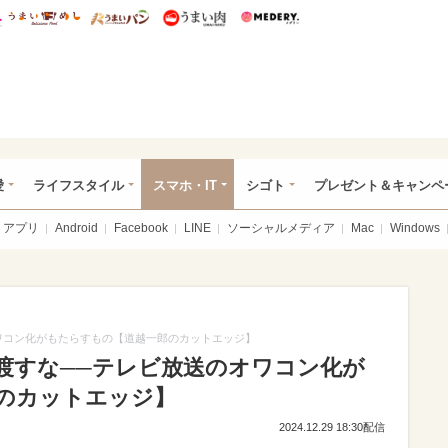
総研 ディズニー特集
mimot.
うまいめし
うまいパン
うまい肉
Medery.
ぴあ総研（うれぴあ）
愛
ライフスタイル
スマホ・IT
シゴト
プレゼント＆キャンペ
アプリ
Android
Facebook
LINE
ソーシャルメディア
Mac
Windows
ワコン化がもたらすもの【道越一郎のカットエッジ】
渡すな──テレビ放送のオワコン化が
のカットエッジ】
2024.12.29 18:30配信