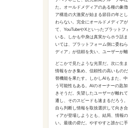
た。オールドメディアのある種の象徴
ア構造の大激変が始まる節目の年とし
わらない。完全にオールドメディアが
て、YouTubeやXといったプラッ
いる。しかも中身は真実からホラ話ま
いては、プラットフォーム側に委ねら
ディア」が信頼を失い、ユーザーが離
どこかで見たような光景だ。次に生ま
情報をかき集め、信頼性の高いものだ
替機能を果たす。しかしAIもまた、
う可能性もある。AIのオーナーの匙
きそうだ。失望したユーザーが離れて
遷し、そのスピードも速まるだろう。
自ら判断し情報を取捨選択して向き合
ィアが登場しようとも、結局、情報の
い。最後の砦だ。やすやすと誰かに手