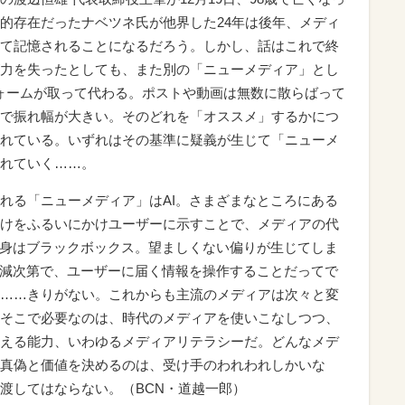
的存在だったナベツネ氏が他界した24年は後年、メディ
て記憶されることになるだろう。しかし、話はこれで終
力を失ったとしても、また別の「ニューメディア」とし
トフォームが取って代わる。ポストや動画は無数に散らばって
で振れ幅が大きい。そのどれを「オススメ」するかにつ
れている。いずれはその基準に疑義が生じて「ニューメ
れていく……。
れる「ニューメディア」はAI。さまざまなところにある
けをふるいにかけユーザーに示すことで、メディアの代
中身はブラックボックス。望ましくない偏りが生じてしま
加減次第で、ユーザーに届く情報を操作することだってで
……きりがない。これからも主流のメディアは次々と変
そこで必要なのは、時代のメディアを使いこなしつつ、
える能力、いわゆるメディアリテラシーだ。どんなメデ
真偽と価値を決めるのは、受け手のわれわれしかいな
渡してはならない。（BCN・道越一郎）