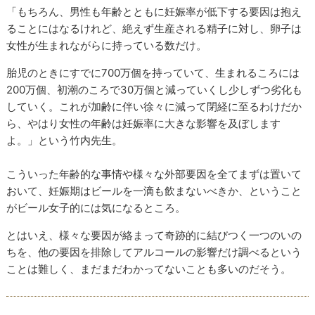
「もちろん、男性も年齢とともに妊娠率が低下する要因は抱え
ることにはなるけれど、絶えず生産される精子に対し、卵子は
女性が生まれながらに持っている数だけ。
胎児のときにすでに700万個を持っていて、生まれるころには
200万個、初潮のころで30万個と減っていくし少しずつ劣化も
していく。これが加齢に伴い徐々に減って閉経に至るわけだか
ら、やはり女性の年齢は妊娠率に大きな影響を及ぼします
よ。」という竹内先生。
こういった年齢的な事情や様々な外部要因を全てまずは置いて
おいて、妊娠期はビールを一滴も飲まないべきか、ということ
がビール女子的には気になるところ。
とはいえ、様々な要因が絡まって奇跡的に結びつく一つのいの
ちを、他の要因を排除してアルコールの影響だけ調べるという
ことは難しく、まだまだわかってないことも多いのだそう。