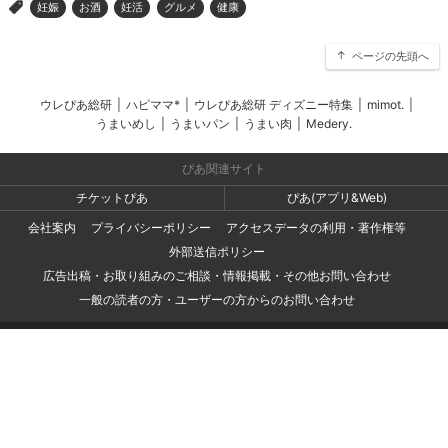
妊娠
お酒
妊活
グルメ
健康
>
ページの先頭へ
ウレぴあ総研
|
ハピママ*
|
ウレぴあ総研 ディズニー特集
|
mimot.
|
うまいめし
|
うまいパン
|
うまい肉
|
Medery.
ぴあ関連サイト
チケットぴあ
ぴあ(アプリ&Web)
会社案内
プライバシーポリシー
アクセスデータの利用・著作権等
外部送信ポリシー
広告出稿・お取り組みのご相談・情報掲載・その他お問い合わせ
一般の読者の方・ユーザーの方からのお問い合わせ
Copyright (C) PIA Corporation. All Rights Reserved.