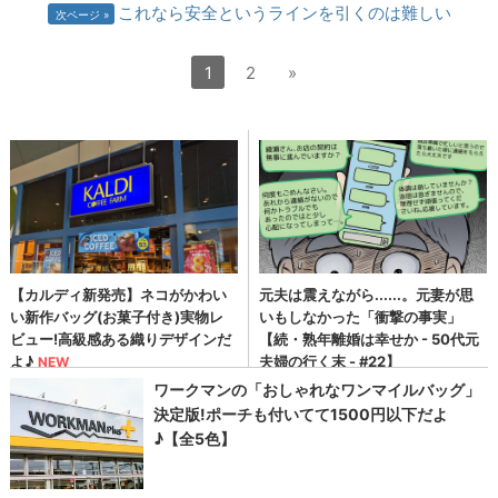
これなら安全というラインを引くのは難しい
次ページ
1
2
»