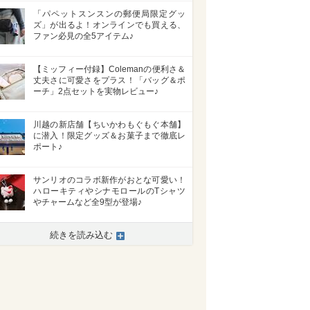
「パペットスンスンの郵便局限定グッ
ズ」が出るよ！オンラインでも買える、
ファン必見の全5アイテム♪
【ミッフィー付録】Colemanの便利さ＆
丈夫さに可愛さをプラス！「バッグ＆ポ
ーチ」2点セットを実物レビュー♪
川越の新店舗【ちいかわもぐもぐ本舗】
に潜入！限定グッズ＆お菓子まで徹底レ
ポート♪
サンリオのコラボ新作がおとな可愛い！
ハローキティやシナモロールのTシャツ
やチャームなど全9型が登場♪
続きを読み込む