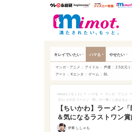
ウレぴあ総研
ハピママ*
ウレぴあ
mim
キレイでいたい
ハマる
やせたい
マンガ・アニメ
アイドル
声優
2.5次元
アート
Kエンタ
ゲーム
BL
>
>
>
mimot.(ミモット)
ハマる
マンガ・アニメ
【ちいかわ】ラーメン「郎」の一番くじ始まるよ！
【ちいかわ】ラーメン「
＆気になるラストワン賞
伊東 ししゃも