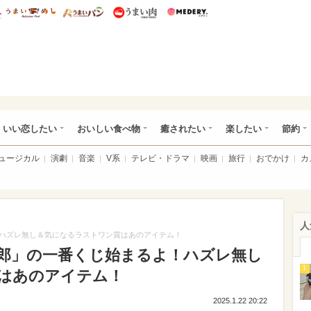
総研 ディズニー特集
mimot.
うまいめし
うまいパン
うまい肉
Medery.
ot.(ミモット)
いい恋したい
おいしい食べ物
癒されたい
楽したい
節約
ミュージカル
演劇
音楽
V系
テレビ・ドラマ
映画
旅行
おでかけ
カ
人
ハズレ無し＆気になるラストワン賞はあのアイテム！
郎」の一番くじ始まるよ！ハズレ無し
1
はあのアイテム！
2025.1.22 20:22