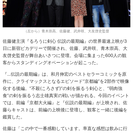
（左から）青木崇高、佐藤健、武井咲、大友啓史監督
佐藤健主演『るろうに剣心 伝説の最期編』の世界最速上映が3
日に新宿ピカデリーで開催され、佐藤、武井咲、青木崇高、大
友啓史監督が舞台あいさつに登壇。会場に集まった600人の観
客からスタンディングオベーションが起こった。
『…伝説の最期編』は、和月伸宏のベストセラーコミックを原
作に、クライマックスとなるエピソード“京都編”を2部作で映像
化する後編。“不殺(ころさず)”の剣を振るう剣心と、“弱肉強
食”の剣を振るう志士雄真実の戦いが描かれる。今回のイベント
では、前編『京都大火編』と『伝説の最期編』が上映され、佐
藤らキャストは、前編の上映後に登壇し、観客と一緒に後編を
鑑賞した。
佐藤は「この中で一番感動しています。率直な感想は飲みに行