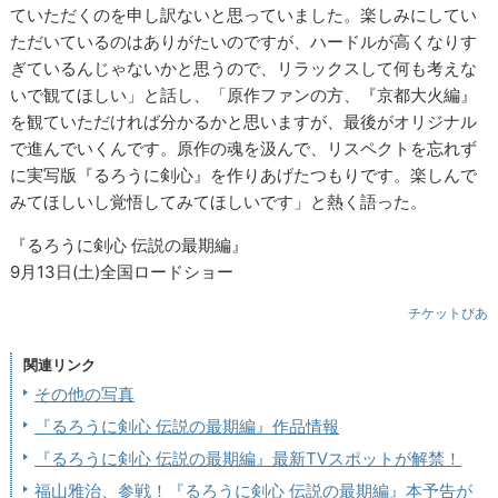
ていただくのを申し訳ないと思っていました。楽しみにしてい
ただいているのはありがたいのですが、ハードルが高くなりす
ぎているんじゃないかと思うので、リラックスして何も考えな
いで観てほしい」と話し、「原作ファンの方、『京都大火編』
を観ていただければ分かるかと思いますが、最後がオリジナル
で進んでいくんです。原作の魂を汲んで、リスペクトを忘れず
に実写版『るろうに剣心』を作りあげたつもりです。楽しんで
みてほしいし覚悟してみてほしいです」と熱く語った。
『るろうに剣心 伝説の最期編』
9月13日(土)全国ロードショー
チケットぴあ
関連リンク
その他の写真
『るろうに剣心 伝説の最期編』作品情報
『るろうに剣心 伝説の最期編』最新TVスポットが解禁！
福山雅治、参戦！『るろうに剣心 伝説の最期編』本予告が