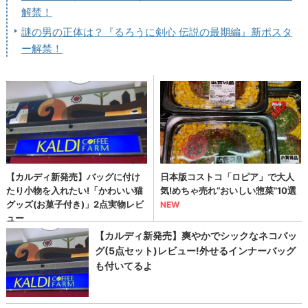
解禁！
謎の男の正体は？『るろうに剣心 伝説の最期編』新ポスタ
ー解禁！