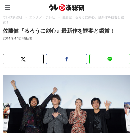
ウレぴあ総研（うれぴあ）
ウレぴあ総研
>
エンタメ・テレビ
>
佐藤健『るろうに剣心』最新作を観客と鑑
賞！
佐藤健『るろうに剣心』最新作を観客と鑑賞！
2014.9.4 12:41配信