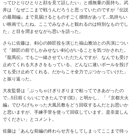
ってひとりひとりと顔を見て話したい」と感無量の面持ち。武
井は「なぜここまで戦うんだろうと思っていたのですが『伝説
の最期編』まで見届けるとものすごく感情があって…気持ちい
い映画でしたね。ここでみなさんと観れるのは特別なものでし
た」と目を潤ませながら思いを語った。
さらに佐藤は、剣心の師匠役を演じた福山雅治との共演につい
て「師匠の前でしかみせない剣心がいることを気づかされた。
『龍馬伝』でもご一緒させていただたんですが、なんでも受け
止めてくれる大きさをもっている。どんなに速いボールを投げ
ても受け止めてくれる。だからこそ全力でぶつかっていけた」
と振り返った。
大友監督は「ぶっちゃけぎりぎりまで粘ってできあがったの
で…5日前くらいにできたんです(笑)」と明かし、「『京都大火
編』でひろげちゃった大風呂敷をどう回収するんだとお思いか
と思いますが、手練手管を使って回収しています。是非楽しん
でください」とコメント。
佐藤は「あんな前編の終わらせ方をしてしまってここまで待っ