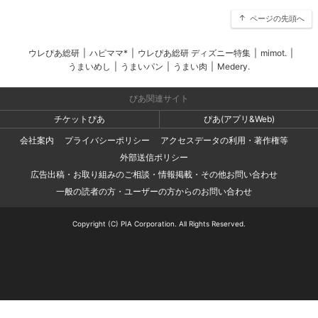
ページの先頭へ
ウレぴあ総研
|
ハピママ*
|
ウレぴあ総研 ディズニー特集
|
mimot.
|
うまいめし
|
うまいパン
|
うまい肉
|
Medery.
ぴあ関連サイト
チケットぴあ
ぴあ(アプリ&Web)
会社案内
プライバシーポリシー
アクセスデータの利用・著作権等
外部送信ポリシー
広告出稿・お取り組みのご相談・情報掲載・その他お問い合わせ
一般の読者の方・ユーザーの方からのお問い合わせ
Copyright (C) PIA Corporation. All Rights Reserved.