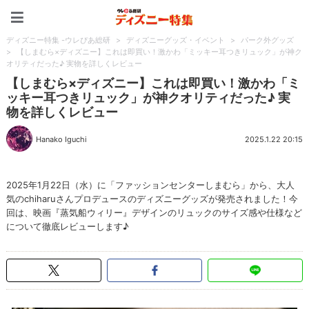
ディズニー特集 -ウレぴあ
ディズニー特集 -ウレぴあ総研
>
ディズニーグッズ・イベント
>
パーク外グッズ
>
【しまむら×ディズニー】これは即買い！激かわ「ミッキー耳つきリュック」が神ク
オリティだった♪ 実物を詳しくレビュー
【しまむら×ディズニー】これは即買い！激かわ「ミ
ッキー耳つきリュック」が神クオリティだった♪ 実
物を詳しくレビュー
Hanako Iguchi
2025.1.22 20:15
2025年1月22日（水）に「ファッションセンターしまむら」から、大人
気のchiharuさんプロデュースのディズニーグッズが発売されました！今
回は、映画『蒸気船ウィリー』デザインのリュックのサイズ感や仕様など
について徹底レビューします♪