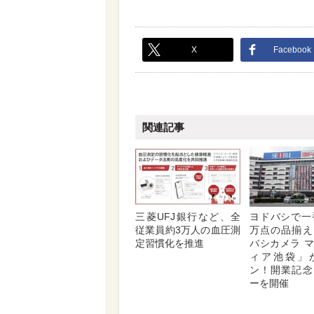
X
Facebook
関連記事
三菱UFJ銀行など、全
ヨドバシで一番
従業員約3万人の血圧測
万点の品揃え
定習慣化を推進
バシカメラ 
ィア池袋」
ン！開業記念
ーを開催