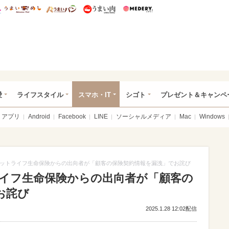
総研 ディズニー特集
mimot.
うまいめし
うまいパン
うまい肉
Medery.
ぴあ総研（うれぴあ）
愛
ライフスタイル
スマホ・IT
シゴト
プレゼント＆キャンペ
アプリ
Android
Facebook
LINE
ソーシャルメディア
Mac
Windows
ットライフ生命保険からの出向者が「顧客の保険契約情報を漏洩」でお詫び
イフ生命保険からの出向者が「顧客の
お詫び
2025.1.28 12:02配信