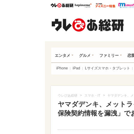
ウレぴあ総研
ハピママ*
ウレぴあ
ウレ
エンタメ
グルメ
ファミリー
恋
iPhone
iPad
Lサイズスマホ・タブレット
>
>
ウレぴあ総研
スマホ・IT
ヤマダデンキ、メ
ヤマダデンキ、メットラ
保険契約情報を漏洩」で