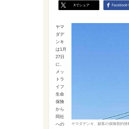
Xでシェア
Faceboo
ヤマ
ダデ
ンキ
は1月
27日
に、
メッ
トラ
イフ
生命
保険
から
同社
ヤマダデンキ、顧客の保険契約情
への