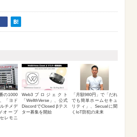
の1000
Web3プロジェクト
「月額980円」で「だれ
、「ヨド
「WellthVerse」、公式
でも簡単ホームセキュ
マルチメデ
DiscordでClosed βテス
リティ」、Secualに聞
がオープ
ター募集を開始
くIoT防犯の未来
セレモニ