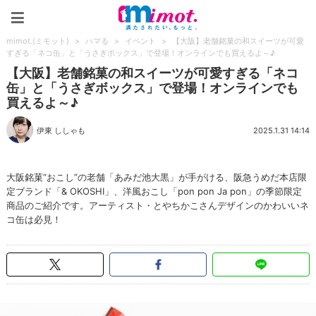
mimot.(ミモット)
mimot.(ミモット)
>
ハマる
>
イベント
>
【大阪】老舗銘菓の和スイーツが可愛
すぎる「ネコ缶」と「うさぎボックス」で登場！オンラインでも買えるよ～♪
【大阪】老舗銘菓の和スイーツが可愛すぎる「ネコ
缶」と「うさぎボックス」で登場！オンラインでも
買えるよ～♪
伊東 ししゃも
2025.1.31 14:14
大阪銘菓“おこし”の老舗「あみだ池大黒」が手がける、阪急うめだ本店限
定ブランド「& OKOSHI」、洋風おこし「pon pon Ja pon」の季節限定
商品のご紹介です。アーティスト・とやちかこさんデザインのかわいいネ
コ缶は必見！