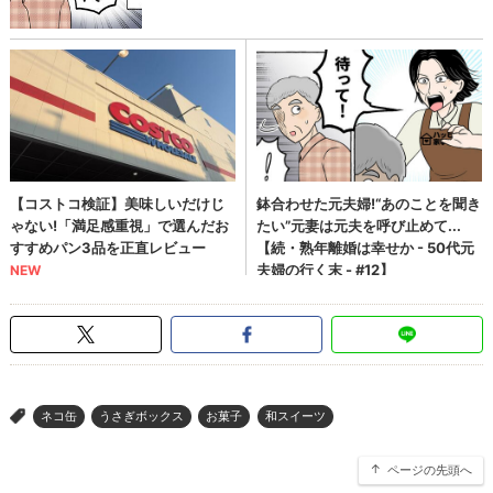
ネコ缶
うさぎボックス
お菓子
和スイーツ
>
ページの先頭へ