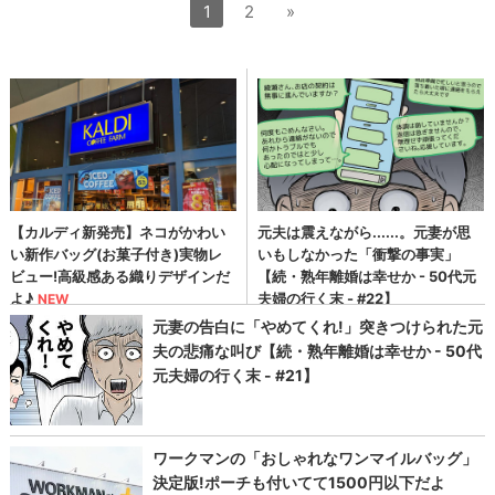
1
2
»