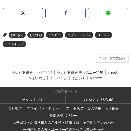
おにぎり
おむすび
コンビニ
セブン-イレブン
ローソン
>
ミニストップ
ページの先頭へ
ウレぴあ総研
|
ハピママ*
|
ウレぴあ総研 ディズニー特集
|
mimot.
|
うまいめし
|
うまいパン
|
うまい肉
|
Medery.
ぴあ関連サイト
チケットぴあ
ぴあ(アプリ&Web)
会社案内
プライバシーポリシー
アクセスデータの利用・著作権等
外部送信ポリシー
広告出稿・お取り組みのご相談・情報掲載・その他お問い合わせ
一般の読者の方・ユーザーの方からのお問い合わせ