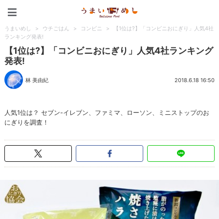
うまいめし
うまいめし
>
ウチごはん
>
コンビニ
>
【1位は?】「コンビニおにぎり」人気4社
ランキング発表!
【1位は?】「コンビニおにぎり」人気4社ランキング
発表!
林 美由紀
2018.6.18 16:50
人気1位は？ セブン-イレブン、ファミマ、ローソン、ミニストップのお
にぎりを調査！