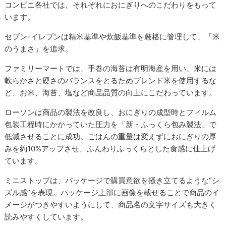
コンビニ各社では、それぞれにおにぎりへのこだわりをもって
います。
セブン-イレブンは精米基準や炊飯基準を厳格に管理して、「米
のうまさ」を追求。
ファミリーマートでは、手巻の海苔は有明海産を用い、米には
軟らかさと硬さのバランスをとるためブレンド米を使用するな
ど、お米、海苔、塩など商品品質の向上にこだわっています。
ローソンは商品の製法を改良し、おにぎりの成型時とフィルム
包装工程時にかかっていた圧力を「新・ふっくら包み製法」で
低減させることに成功。ごはんの重量は変えずにおにぎりの厚
みを約10%アップさせ、ふんわりふっくらとした食感に仕上げ
ています。
ミニストップは、パッケージで購買意欲を掻き立てるような“シ
ズル感”を表現。パッケージ上部に画像を載せることで商品のイ
メージがつきやすいようにして、商品名の文字サイズも大きく
読みやすくしています。