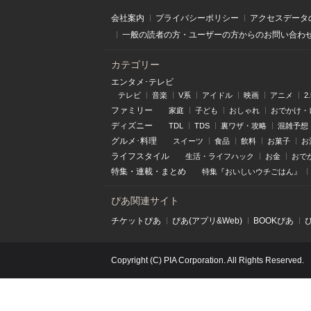
会社案内
プライバシーポリシー
アクセスデータ
一般の読者の方・ユーザーの方からのお問い合わ
カテゴリー
エンタメ･テレビ
テレビ
音楽
V系
アイドル
映画
アニメ
2
ファミリー
家庭
子ども
おしゃれ
おでかけ・
ディズニー
TDL
TDS
裏ワザ・攻略
混雑予想
グルメ･料理
スイーツ
食品
飲料
お菓子
お
ライフスタイル
生活・ライフハック
お金
おで
特集
・
連載
・
まとめ
特集『おいしいウチごはん』
ぴあ関連サイト
チケットぴあ
ぴあ(アプリ&Web)
BOOKぴあ
Copyright (C) PIA Corporation. All Rights Reserved.