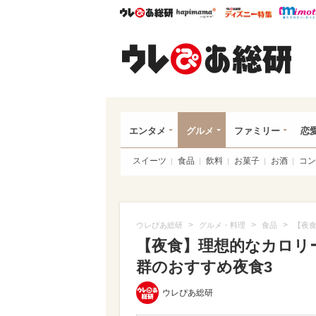
ウレぴあ総研
ハピママ*
ウレぴあ
ウレ
エンタメ
グルメ
ファミリー
恋
スイーツ
食品
飲料
お菓子
お酒
コン
>
>
>
ウレぴあ総研
グルメ・料理
食品
【夜食
【夜食】理想的なカロリー
群のおすすめ夜食3
ウレぴあ総研