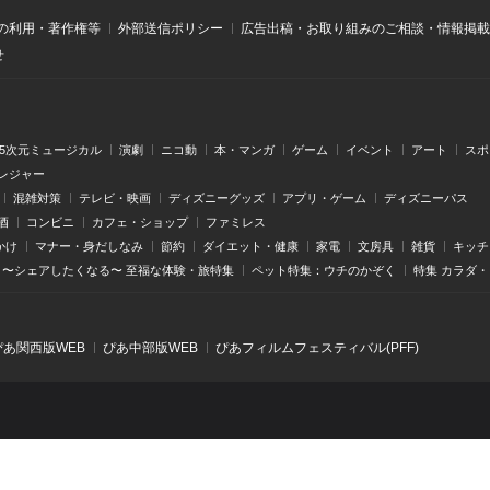
の利用・著作権等
外部送信ポリシー
広告出稿・お取り組みのご相談・情報掲載
せ
.5次元ミュージカル
演劇
ニコ動
本・マンガ
ゲーム
イベント
アート
スポ
レジャー
混雑対策
テレビ・映画
ディズニーグッズ
アプリ・ゲーム
ディズニーパス
酒
コンビニ
カフェ・ショップ
ファミレス
かけ
マナー・身だしなみ
節約
ダイエット・健康
家電
文房具
雑貨
キッチ
〜シェアしたくなる〜 至福な体験・旅特集
ペット特集：ウチのかぞく
特集 カラダ
ぴあ関⻄版WEB
ぴあ中部版WEB
ぴあフィルムフェスティバル(PFF)