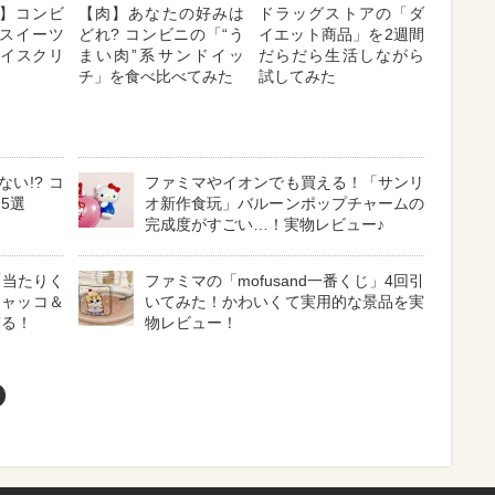
】コンビ
【肉】あなたの好みは
ドラッグストアの「ダ
スイーツ
どれ? コンビニの「“う
イエット商品」を2週間
”アイスクリ
まい肉”系サンドイッ
だらだら生活しながら
チ」を食べ比べてみた
試してみた
い!? コ
ファミマやイオンでも買える！「サンリ
5選
オ新作食玩」バルーンポップチャームの
完成度がすごい…！実物レビュー♪
「当たりく
ファミマの「mofusand一番くじ」4回引
チャッコ＆
いてみた！かわいくて実用的な景品を実
ぎる！
物レビュー！