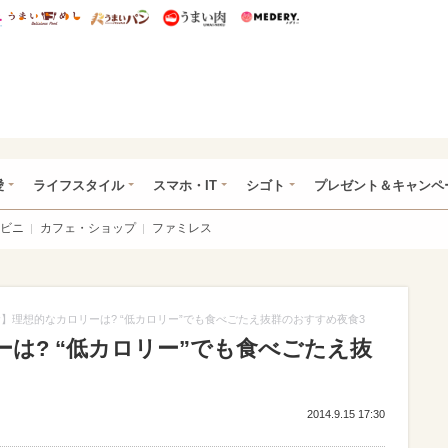
総研 ディズニー特集
mimot.
うまいめし
うまいパン
うまい肉
Medery.
ぴあ総研（うれぴあ）
愛
ライフスタイル
スマホ・IT
シゴト
プレゼント＆キャンペ
ビニ
カフェ・ショップ
ファミレス
】理想的なカロリーは? “低カロリー”でも食べごたえ抜群のおすすめ夜食3
は? “低カロリー”でも食べごたえ抜
2014.9.15 17:30