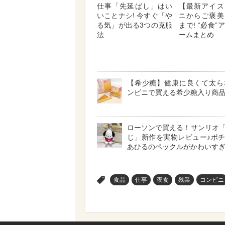
仕事「先延ばし」はい
【最新アイス
いことナシ! 今すぐ「や
ニからご褒美
る気」が出る3つの克服
まで! “必食
法
ームまとめ
【希少糖】健康に良くて太らな
ンビニで買える希少糖入り商品
ローソンで買える！サンリオ
じ」新作を実物レビュー♪ポ
あひるのペックルがかわいす
>
食品
仕事
夜食
残業
コンビニ