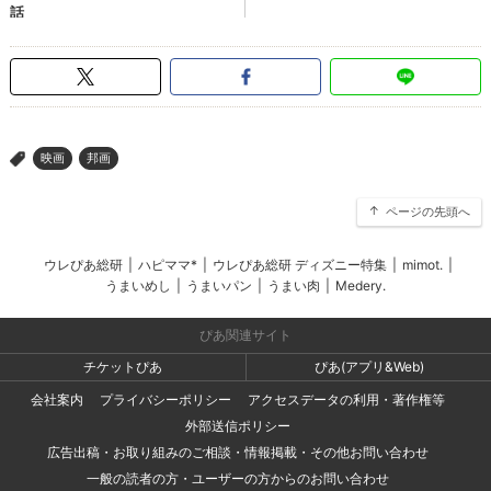
映画
邦画
>
ページの先頭へ
ウレぴあ総研
|
ハピママ*
|
ウレぴあ総研 ディズニー特集
|
mimot.
|
うまいめし
|
うまいパン
|
うまい肉
|
Medery.
ぴあ関連サイト
チケットぴあ
ぴあ(アプリ&Web)
会社案内
プライバシーポリシー
アクセスデータの利用・著作権等
外部送信ポリシー
広告出稿・お取り組みのご相談・情報掲載・その他お問い合わせ
一般の読者の方・ユーザーの方からのお問い合わせ