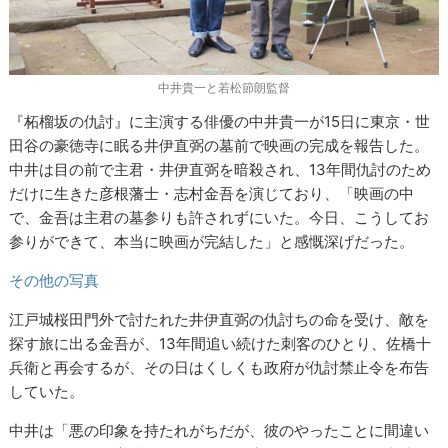
中井貴一と若松節朗監督
『柘榴坂の仇討』に主演する俳優の中井貴一が15日に東京・世
田谷の豪徳寺に眠る井伊直弼の墓前で映画の完成を報告した。
中井は目の前で主君・井伊直弼を暗殺され、13年間仇討のため
だけに生きた彦根藩士・志村金吾を演じており、「映画の中
で、金吾は主君の墓参りも許されずにいた。今日、こうしてお
参りができて、本当に映画が完結した」と感慨深げだった。
その他の写真
江戸城桜田門外で討たれた井伊直弼の仇討ちの命を受け、敵を
探す旅に出る金吾が、13年間追い続けた刺客のひとり、佐橋十
兵衛と再会するが、その日はくしくも政府が仇討禁止令を布告
していた。
中井は「悪の印象を持たれがちだが、彼のやったことに間違い