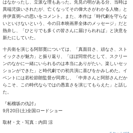
はなかったし、立派な理もあった。先見の明がある分、当時は
異端児扱いされたが、亡くなってその偉大さがわかる人物」と
井伊直弼への思いをコメント。また、本作は「時代劇を守らな
いといけないという、今の日本映画界全体のメッセージ」だと
熱弁し、「ひとりでも多くの皆さんに届けられれば」と決意を
新たにしていた。
十兵衛を演じる阿部寛については、「真面目さ、頑なさ、スト
イックさが魅力」と振り返り、「ほぼ同世代として、スクリー
ンのなかに一緒にいられるのは本当にありがたい。楽しいセッ
ションができた」と時代劇での初共演に喜びをかみしめた。イ
ベントには若松節朗監督が同席し、「中井さんと阿部さんだか
らこそ、この時代ならではの愚直さを演じてもらえた」と話し
た。
『柘榴坂の仇討』
9月20日(土)全国ロードショー
取材・文・写真：内田 涼