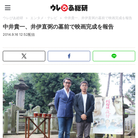
ウレぴあ総研（うれぴあ）
ウレぴあ総研
>
エンタメ・テレビ
>
中井貴一、井伊直弼の墓前で映画完成を報告
中井貴一、井伊直弼の墓前で映画完成を報告
2014.9.16 12:52配信