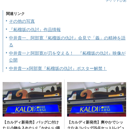
チケットぴあ
関連リンク
その他の写真
『柘榴坂の仇討』作品情報
中井貴一、阿部寛『柘榴坂の仇討』会見で「義」の精神を語
る
中井貴一と阿部寛が刃を交える！ 『柘榴坂の仇討』映像が
公開
中井貴一×阿部寛『柘榴坂の仇討』ポスター解禁！