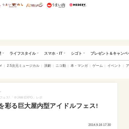
総研 ディズニー特集
mimot.
うまいめし
うまいパン
うまい肉
Medery.
ぴあ総研（うれぴあ）
愛
ライフスタイル
スマホ・IT
シゴト
プレゼント＆キャンペ
メ
2.5次元ミュージカル
演劇
ニコ動
本・マンガ
ゲーム
イベント
>
! 「＠JAM EXPO」レポ
を彩る巨大屋内型アイドルフェス!
2014.9.16 17:30