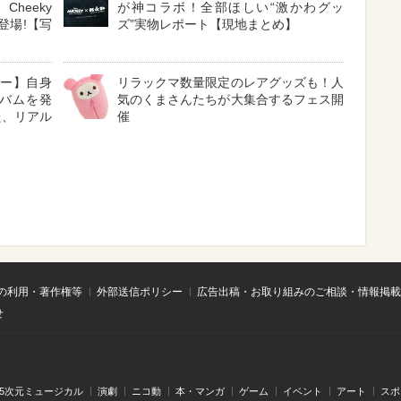
、Cheeky
が神コラボ！全部ほしい“激かわグッ
生登場!【写
ズ”実物レポート【現地まとめ】
ュー】自身
リラックマ数量限定のレアグッズも！人
バムを発
気のくまさんたちが大集合するフェス開
た、リアル
催
の利用・著作権等
外部送信ポリシー
広告出稿・お取り組みのご相談・情報掲載
せ
.5次元ミュージカル
演劇
ニコ動
本・マンガ
ゲーム
イベント
アート
スポ