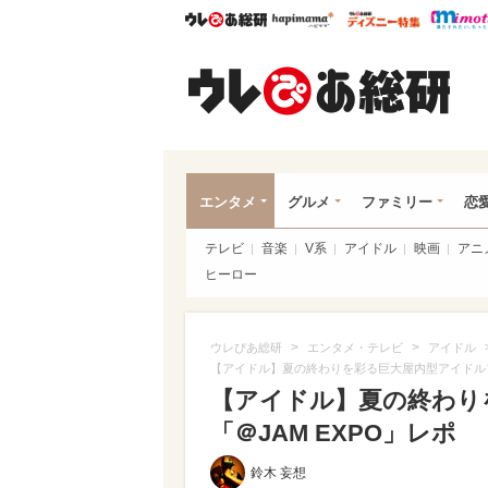
ウレぴあ総研
ハピママ*
ウレぴあ
ウレ
エンタメ
グルメ
ファミリー
恋
テレビ
音楽
V系
アイドル
映画
アニ
ヒーロー
>
>
ウレぴあ総研
エンタメ・テレビ
アイドル
【アイドル】夏の終わりを彩る巨大屋内型アイドルフェス
【アイドル】夏の終わり
「＠JAM EXPO」レポ
鈴木 妄想