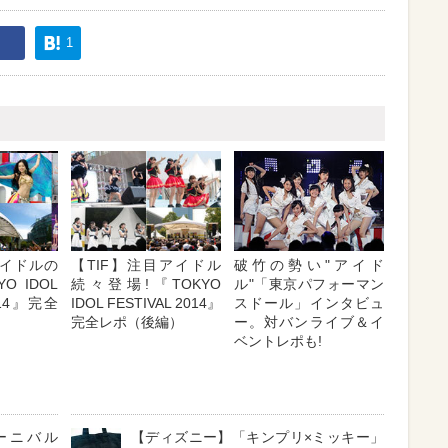
1
イドルの
【TIF】注目アイドル
破竹の勢い"アイド
O IDOL
続々登場!『TOKYO
ル"「東京パフォーマン
2014』完全
IDOL FESTIVAL 2014』
スドール」インタビュ
完全レポ（後編）
ー。対バンライブ＆イ
ベントレポも!
ーニバル
【ディズニー】「キンプリ×ミッキー」