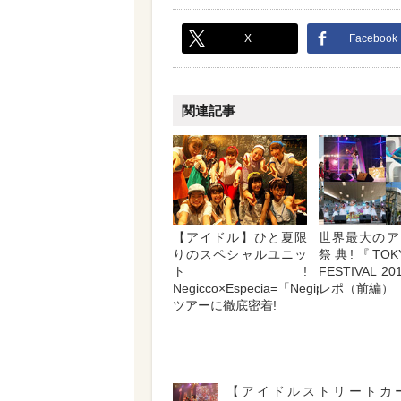
X
Facebook
関連記事
【アイドル】ひと夏限
世界最大のア
りのスペシャルユニッ
祭典!『TOKY
ト!
FESTIVAL 
Negicco×Especia=「Negipecia」
レポ（前編）
ツアーに徹底密着!
【アイドルストリートカ