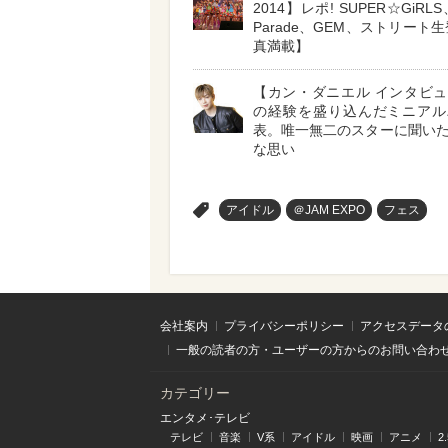
2014】レポ! SUPER☆GiRLS
Parade、GEM、ストリート
真満載】
【カン・ダニエル インタビ
の経験を盛り込んだミニアル
表。唯一無二のスターに聞い
な思い
>
アイドル
＠JAM EXPO
フェス
会社案内
プライバシーポリシー
アクセスデータ
一般の読者の方・ユーザーの方からのお問い合わ
カテゴリー
エンタメ･テレビ
テレビ
音楽
V系
アイドル
映画
アニメ
2