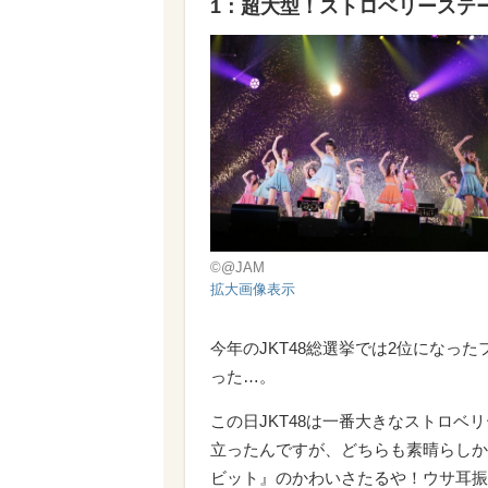
1：超大型！ストロベリーステ
©@JAM
拡大画像表示
今年のJKT48総選挙では2位になっ
った…。
この日JKT48は一番大きなストロ
立ったんですが、どちらも素晴らしか
ビット』のかわいさたるや！ウサ耳振