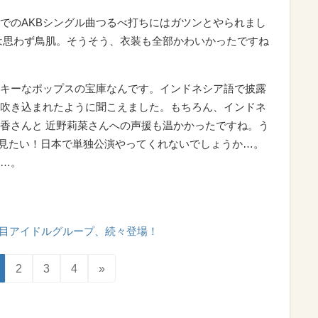
でのAKBシングル曲つるべ打ちにはガツンとやられまし
 !』には思わず鳥肌。そうそう、衣装も全部かわいかったですね
キーなポップスの宝庫なんです。インドネシア語で披露
を吹き込まれたように聞こえました。もちろん、インドネ
香さんと 近野莉菜さんへの声援も温かかったですね。う
を見たい！日本で単独公演やってくれないでしょうか…。
…。
T48のすべての写真を見る
目アイドルグループ、続々登場！
2
3
4
»