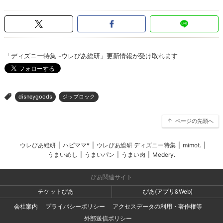
「ディズニー特集 -ウレぴあ総研」更新情報が受け取れます
disneygoods
ジップロック
>
ページの先頭へ
ウレぴあ総研
|
ハピママ*
|
ウレぴあ総研 ディズニー特集
|
mimot.
|
うまいめし
|
うまいパン
|
うまい肉
|
Medery.
ぴあ関連サイト
チケットぴあ
ぴあ(アプリ&Web)
会社案内
プライバシーポリシー
アクセスデータの利用・著作権等
外部送信ポリシー