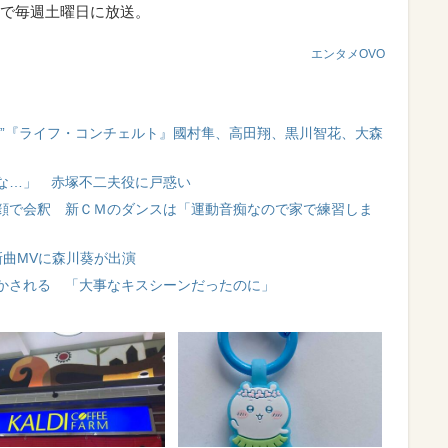
で毎週土曜日に放送。
エンタメOVO
劇”『ライフ・コンチェルト』國村隼、高田翔、黒川智花、大森
な…」 赤塚不二夫役に戸惑い
顔で会釈 新ＣＭのダンスは「運動音痴なので家で練習しま
新曲MVに森川葵が出演
かされる 「大事なキスシーンだったのに」