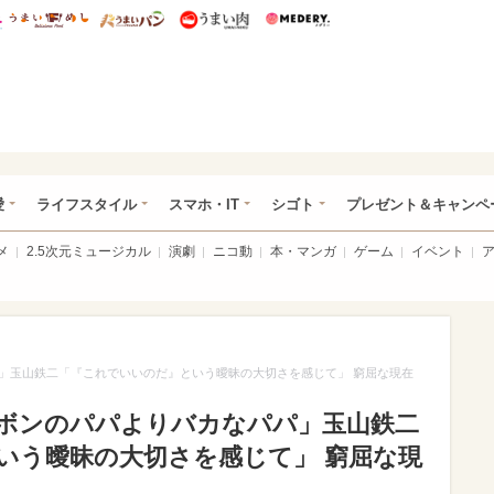
総研 ディズニー特集
mimot.
うまいめし
うまいパン
うまい肉
Medery.
ぴあ総研（うれぴあ）
愛
ライフスタイル
スマホ・IT
シゴト
プレゼント＆キャンペ
メ
2.5次元ミュージカル
演劇
ニコ動
本・マンガ
ゲーム
イベント
」玉山鉄二「『これでいいのだ』という曖昧の大切さを感じて」 窮屈な現在
ボンのパパよりバカなパパ」玉山鉄二
いう曖昧の大切さを感じて」 窮屈な現