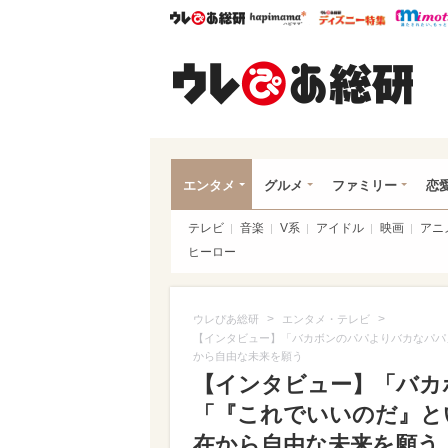
ウレぴあ総研
ハピママ*
ウレぴあ
ウレ
エンタメ
グルメ
ファミリー
恋
テレビ
音楽
V系
アイドル
映画
アニ
ヒーロー
>
>
ウレぴあ総研
エンタメ・テレビ
【インタビュー】「バカボンのパパよりバカなパパ
から自由な未来を願う
【インタビュー】「バカ
「『これでいいのだ』と
在から自由な未来を願う