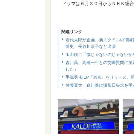
ドラマは６月３０日からＮＨＫ総合
関連リンク
岩代太郎が企画、新スタイルの“奏
博史、長谷川京子など出演
玉山鉄二「僕じゃないのじゃないか
森川葵、高橋一生との交際質問に笑
した」
手嶌葵 初EP『東京』をリリース、
佐藤寛太、森川葵に撮影日失念を明