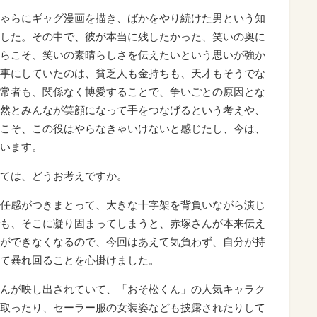
ゃらにギャグ漫画を描き、ばかをやり続けた男という知
した。その中で、彼が本当に残したかった、笑いの奥に
らこそ、笑いの素晴らしさを伝えたいという思いが強か
事にしていたのは、貧乏人も金持ちも、天才もそうでな
常者も、関係なく博愛することで、争いごとの原因とな
然とみんなが笑顔になって手をつなげるという考えや、
こそ、この役はやらなきゃいけないと感じたし、今は、
います。
ては、どうお考えですか。
任感がつきまとって、大きな十字架を背負いながら演じ
も、そこに凝り固まってしまうと、赤塚さんが本来伝え
ができなくなるので、今回はあえて気負わず、自分が持
て暴れ回ることを心掛けました。
んが映し出されていて、「おそ松くん」の人気キャラク
取ったり、セーラー服の女装姿なども披露されたりして