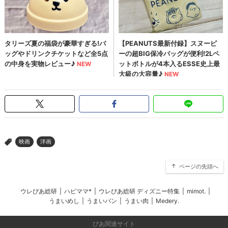
映画
洋画
>
ページの先頭へ
ウレぴあ総研
|
ハピママ*
|
ウレぴあ総研 ディズニー特集
|
mimot.
|
うまいめし
|
うまいパン
|
うまい肉
|
Medery.
ぴあ関連サイト