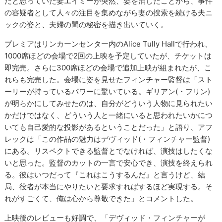
だと思っていた妻エイミーが突然、姿を消したことから、事件
の容疑者として人々の注目を集めながら妻の捜索を続ける夫ニ
ックの姿と、夫婦の間の秘密を描き出いていく。
プレミアはリンカーンセンター内のAlice Tully Hallで行われ、
1000席ほどの会場で2回の上映を予定していたが、チケットは
即完売。さらに300席ほどの会場で追加上映が組まれたが、こ
れらも完売した。会場に姿を見せたフィンチャー監督は「スト
ーリーが持っているパワーに驚いている。ギリアン(・フリン)
が明らかにしてみせたのは、自分がどういう人物に見られたい
かだけではなく、どういう人と一緒にいると思われたいかにつ
いても自己愛的な投影があるということだった」と語り、アフ
レックは「この作品の魅力はデヴィッド(・フィンチャー監督)
にある。リスペクトできる監督とでなければ、演技はしたくな
いと思った。監督のカットの一言で安心でき、演技を終えられ
る。彼はいつだって『これはこうするんだ』と言うけど、結
局、役者が本当にやりたいと要求すればするほど実現する。そ
れがすごくて、俺は心から尊敬できた」とコメントした。
上映後のレビューも好調で、「デヴィッド・フィンチャーが