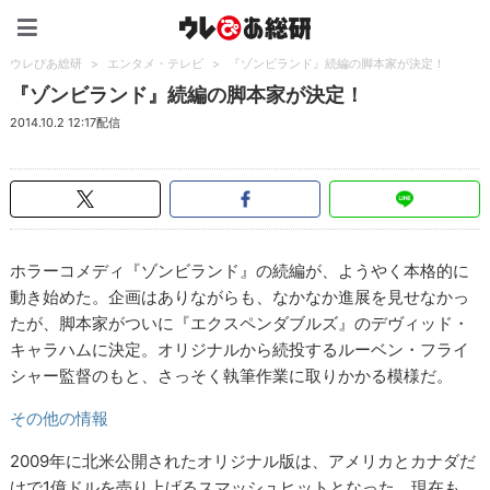
ウレぴあ総研（うれぴあ）
ウレぴあ総研
>
エンタメ・テレビ
>
『ゾンビランド』続編の脚本家が決定！
『ゾンビランド』続編の脚本家が決定！
2014.10.2 12:17配信
ホラーコメディ『ゾンビランド』の続編が、ようやく本格的に
動き始めた。企画はありながらも、なかなか進展を見せなかっ
たが、脚本家がついに『エクスペンダブルズ』のデヴィッド・
キャラハムに決定。オリジナルから続投するルーベン・フライ
シャー監督のもと、さっそく執筆作業に取りかかる模様だ。
その他の情報
2009年に北米公開されたオリジナル版は、アメリカとカナダだ
けで1億ドルを売り上げるスマッシュヒットとなった。現在も、