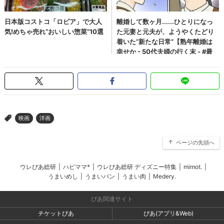
映画
洋画
>
ページの先頭へ
ウレぴあ総研
|
ハピママ*
|
ウレぴあ総研 ディズニー特集
|
mimot.
|
うまいめし
|
うまいパン
|
うまい肉
|
Medery.
ぴあ関連サイト
チケットぴあ
ぴあ(アプリ&Web)