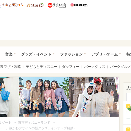
総研 ディズニー特集
mimot.
うまいめし
うまいパン
うまい肉
Medery.
ズニー特集 -ウレぴあ総研
音楽
グッズ・イベント
ファッション
アプリ・ゲーム
特
裏ワザ・攻略
子どもとディズニー
ダッフィー
パークグッズ
パークグルメ
人
1
>
>
リゾート
東京ディズニーランド
ート」激かわデザインの新グッズラインナップ解禁♪
2