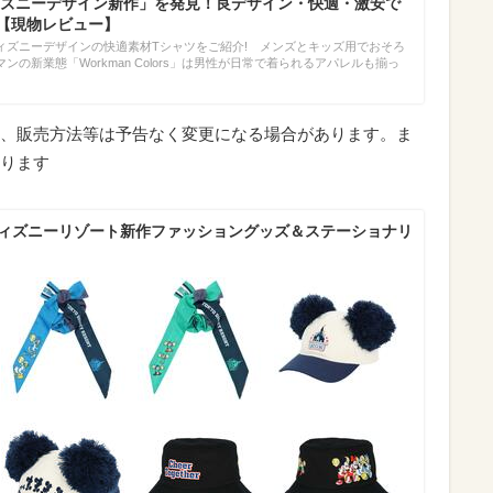
ズニーデザイン新作」を発見！良デザイン・快適・激安で
!【現物レビュー】
ィズニーデザインの快適素材Tシャツをご紹介! メンズとキッズ用でおそろ
の新業態「Workman Colors」は男性が日常で着られるアパレルも揃っ
、販売方法等は予告なく変更になる場合があります。ま
ります
ディズニーリゾート新作ファッショングッズ＆ステーショナリ