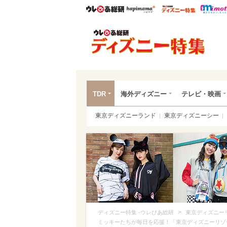
ウレぴあ総研
ハピママ*
ウレぴあ
ディ
TDR
海外ディズニー
テレビ・映画
東京ディズニーランド
東京ディズニーシー
>
ディズニー特集 -ウレぴあ総研
東京ディズニー
ミッキーたちが毎日を応援！「東京ディズニーリゾ