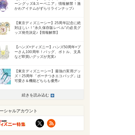
ーングッズ&スーベニア」情報解禁！激
かわアイテムがずらりラインナップ♪
【東京ディズニーシー】25周年記念に絶
対ほしい！“永久保存版レベル”の必見グ
ッズ発売決定♪【情報解禁】
【ハンズ×ディズニー】ハンズ50周年×プ
ーさん100周年！バッグ、ボトル、文具
など即買いグッズが充実♪
【東京ディズニーシー】最強の実用グッ
ズ！25周年「ポーチつきエコバッグ」は
可愛さ＆機能どちらも優秀♪
続きを読み込む
ーシャルアカウント
X
RSS