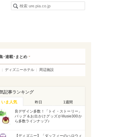
集･連載･まとめ
ディズニーホテル
周辺施設
気記事ランキング
いま人気
昨日
1週間
良デザイン多数！「トイ・ストーリー」
バッグ＆お出かけグッズがillusie300か
ら多数ラインナップ♪
【ディズニー】「ダッフィーのハロウィ