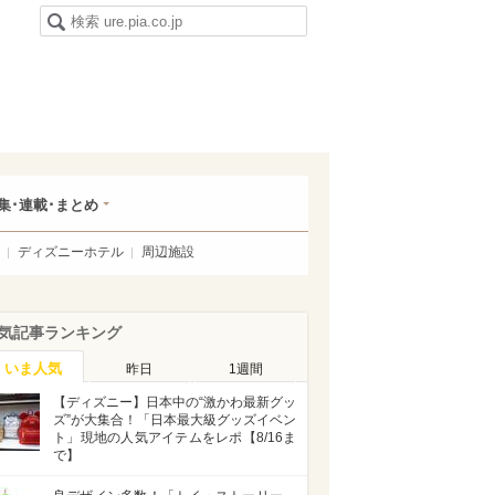
集･連載･まとめ
ディズニーホテル
周辺施設
気記事ランキング
いま人気
昨日
1週間
【ディズニー】日本中の“激かわ最新グッ
ズ”が大集合！「日本最大級グッズイベン
ト」現地の人気アイテムをレポ【8/16ま
で】