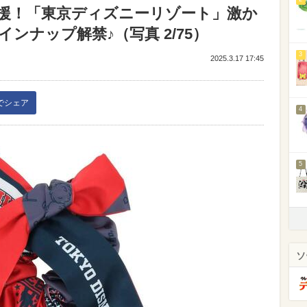
援！「東京ディズニーリゾート」激か
ンナップ解禁♪（写真 2/75）
3
2025.3.17 17:45
kでシェア
4
5
ソ