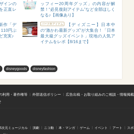
ザインの
ッフィー20周年グッズ」の内容が解
を正直レ
禁！“必見復刻アイテム”など全部ほしく
なる♪【画像あり】
新作「デ
【ディズニー】日本中
パーク外アイテム
110円ぷ
の“激かわ最新グッズ”が大集合！「日本
ど充実♪
最大級グッズイベント」現地の人気ア
イテムをレポ【8/16まで】
め
disneygoods
disneyfashion
の利用・著作権等
外部送信ポリシー
広告出稿・お取り組みのご相談・情報掲載
せ
.5次元ミュージカル
演劇
ニコ動
本・マンガ
ゲーム
イベント
アート
スポ