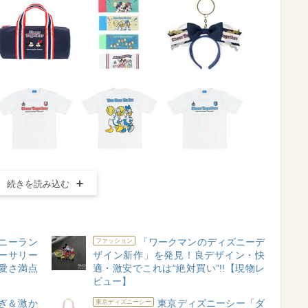
続きを読み込む
ニーラン
「ワークマンのディズニーデ
ファッション
ーサリー
ザイン新作」を発見！良デザイン・快
愛さ満点
適・激安でこれは“絶対買い”!!【現物レ
ビュー】
ぎ＆激か
東京ディズニーシー「ダ
東京ディズニーシー