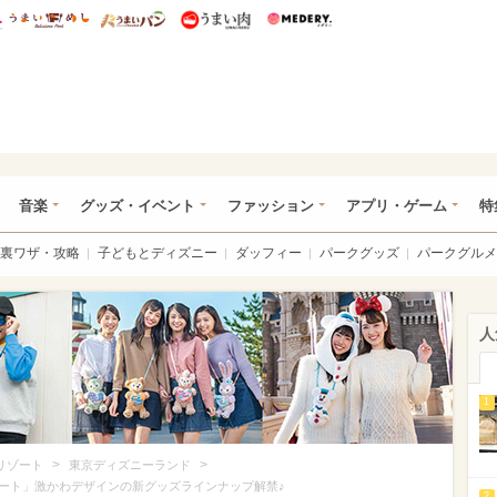
総研 ディズニー特集
mimot.
うまいめし
うまいパン
うまい肉
Medery.
ズニー特集 -ウレぴあ総研
音楽
グッズ・イベント
ファッション
アプリ・ゲーム
特
裏ワザ・攻略
子どもとディズニー
ダッフィー
パークグッズ
パークグルメ
人
1
>
>
リゾート
東京ディズニーランド
ート」激かわデザインの新グッズラインナップ解禁♪
2