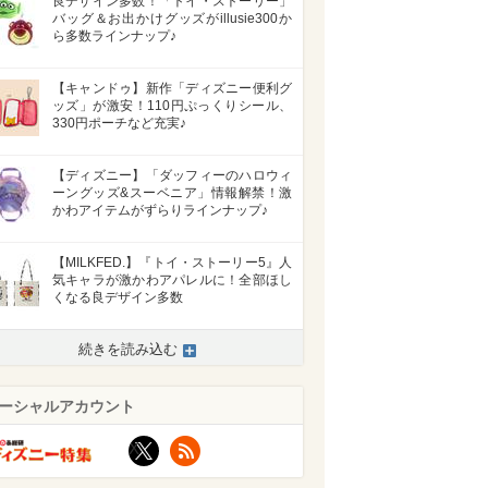
良デザイン多数！「トイ・ストーリー」
バッグ＆お出かけグッズがillusie300か
ら多数ラインナップ♪
【キャンドゥ】新作「ディズニー便利グ
ッズ」が激安！110円ぷっくりシール、
330円ポーチなど充実♪
【ディズニー】「ダッフィーのハロウィ
ーングッズ&スーベニア」情報解禁！激
かわアイテムがずらりラインナップ♪
【MILKFED.】『トイ・ストーリー5』人
気キャラが激かわアパレルに！全部ほし
くなる良デザイン多数
続きを読み込む
ーシャルアカウント
X
RSS