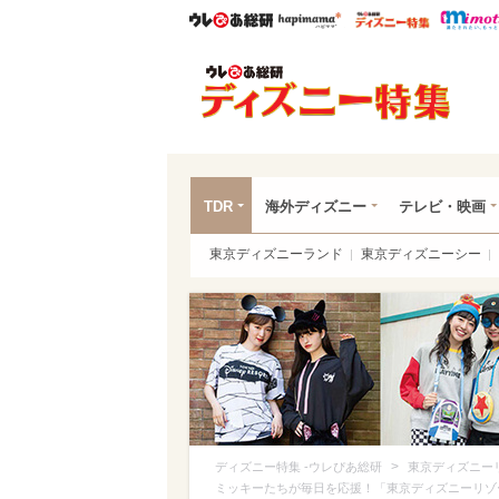
ウレぴあ総研
ハピママ*
ウレぴあ
ディ
TDR
海外ディズニー
テレビ・映画
東京ディズニーランド
東京ディズニーシー
>
ディズニー特集 -ウレぴあ総研
東京ディズニー
ミッキーたちが毎日を応援！「東京ディズニーリゾ