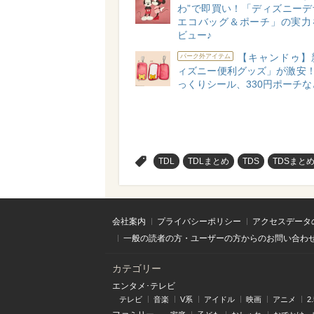
わ”で即買い！「ディズニーデ
エコバッグ＆ポーチ」の実力
ビュー♪
【キャンドゥ】
パーク外アイテム
ィズニー便利グッズ」が激安！
っくりシール、330円ポーチな
>
TDL
TDLまとめ
TDS
TDSまと
会社案内
プライバシーポリシー
アクセスデータ
一般の読者の方・ユーザーの方からのお問い合わ
カテゴリー
エンタメ･テレビ
テレビ
音楽
V系
アイドル
映画
アニメ
2