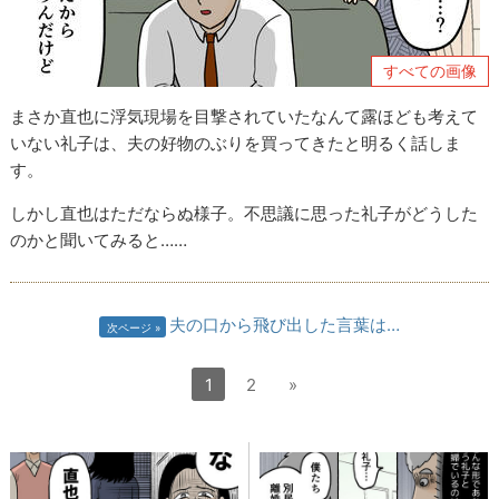
すべての画像
まさか直也に浮気現場を目撃されていたなんて露ほども考えて
いない礼子は、夫の好物のぶりを買ってきたと明るく話しま
す。
しかし直也はただならぬ様子。不思議に思った礼子がどうした
のかと聞いてみると……
夫の口から飛び出した言葉は…
次ページ
1
2
»