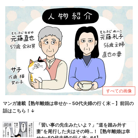
すべての画像
マンガ連載【熟年離婚は幸せか－50代夫婦の行く末－】前回の
話はこちら！↓
「習い事の先生みたいよ？」“道を踏み外す
妻”を尾行した夫はその時…！【熟年離婚は幸
せか-50代夫婦の行く末- #4】