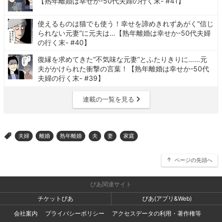
【熟年離婚は幸せか-50代夫婦の行く末- #41】
使えるものは猫でも使う！幸せを諦めきれずあがく“信じ
られない元妻”に元夫は…【熟年離婚は幸せか-50代夫婦
の行く末- #40】
復縁を求めてきた“不気味な元妻”とふたりきりに……元
夫がかけられた衝撃の言葉！【熟年離婚は幸せか-50代
夫婦の行く末- #39】
連載の一覧を見る
夫婦
離婚
熟年離婚
夫
妻
家庭
>
ページの先頭へ
ぴあ関連サイト
チケットぴあ
ぴあ(アプリ&Web)
会社案内
プライバシーポリシー
アクセスデータの利用・著作権等