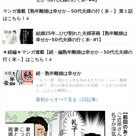
マンガ連載【熟年離婚は幸せか－50代夫婦の行く末－】 第１話
はこちら！↓
結婚25年…ひび割れた夫婦茶碗【熟年離婚は
幸せか-50代夫婦の行く末- #1】
★続編★マンガ連載【続・編熟年離婚は幸せか－50代元夫婦の
行く末－】はこちら！↓
続・熟年離婚は幸せか
「もう一度、誰かと人生を歩めるだろうか」――。離婚
を経て、別々の道を歩み始めた元夫婦。一人きりの自由
と、ふとした瞬間に…
最初からすべて見る（22記事）