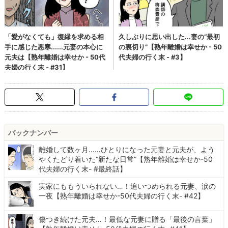
バックナンバー
離婚して数ヶ月……ひとりになった元妻と元夫が、よう
やくたどり着いた“新たな日常”【熟年離婚は幸せか-50
代夫婦の行く末- #最終話】
実家にももういられない…！追いつめられる元妻、涙の
一夜【熟年離婚は幸せか-50代夫婦の行く末- #42】
傷つき続けた元夫…！最低な元妻に贈る「最後の言葉」