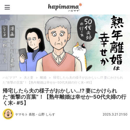
ハピママ*
ハピママ*
>
夫と妻
>
離婚
>
帰宅したら夫の様子がおかしい…!? 妻にかけられ
た“衝撃の言葉”！【熟年離婚は幸せか-50代夫婦の行く末- #5】
帰宅したら夫の様子がおかしい…!? 妻にかけられ
た“衝撃の言葉”！【熟年離婚は幸せか-50代夫婦の行
く末- #5】
ヤマモト 喜怒
・
山野 しらす
2025.3.21 21:50